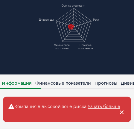
Оценка стоимости
Дивиденды
Рост
Финансовое
Прошлые
состояние
показатели
Информация
Финансовые показатели
Прогнозы
Диви
Компания в высокой зоне рискa!
Узнать больше