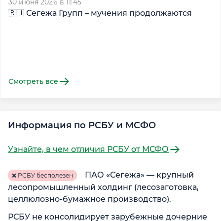
30 июня 2026 в 11:45
8 
🇷🇺 Сегежа Групп – мучения продолжаются

э
Смотреть все
Информация по РСБУ и МСФО
Узнайте, в чем отличия РСБУ от МСФО
ПАО «Сегежа» — крупный
❌ РСБУ бесполезен
лесопромышленный холдинг (лесозаготовка,
целлюлозно-бумажное производство).
РСБУ не консолидирует зарубежные дочерние