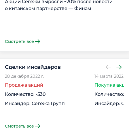
Акции Сегежи выросли ~20% после новости
А
о китайском партнерстве — Финам
Смотреть все
Сделки инсайдеров
28 декабря 2022 г.
14 марта 2022 г.
Продажа акций
Покупка акци
Количество: -530
Количество: 3
Инсайдер: Сегежа Групп
Инсайдер: Се
Смотреть все