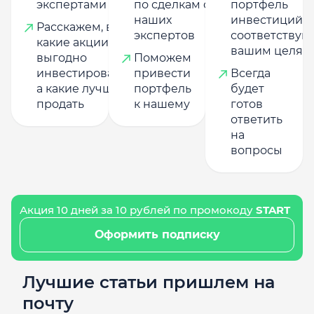
экспертами
по сделкам от
портфель
наших
инвестиций,
Расскажем, в
экспертов
соответству
какие акции
вашим целям
выгодно
Поможем
инвестировать,
привести
Всегда
а какие лучше
портфель
будет
продать
к нашему
готов
ответить
на
вопросы
Акция 10 дней за 10 рублей по промокоду
START
Оформить подписку
Лучшие статьи пришлем на
почту