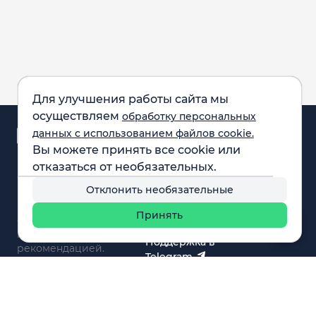
Для улучшения работы сайта мы
осуществляем
обработку персональных
Аналитика и
данных с использованием файлов cookie.
новости
Вы можете принять все cookie или
Карта рынка
отказаться от необязательных.
Компании
Обращаем внимание:
F.A.Q.
Отклонить необязательные
все материалы,
Обучение
представленные на
Вебинары
Принять
сайте, не являются
О нас
инвестиционной
Поддержка в
рекомендацией.
Telegram
Поддержка в MAX