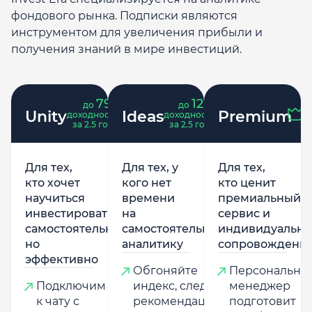
фондового рынка. Подписки являются
инструментом для увеличения прибыли и
получения знаний в мире инвестиций.
79
121
до
%
до
%
Unity
Ideas
Premium
доходность
доходность
за 2.5 года
за 2.5 года
Для тех,
Для тех, у
Для тех,
кто хочет
кого нет
кто ценит
научиться
времени
премиальный
инвестировать
на
сервис и
самостоятельно,
самостоятельную
индивидуально
но
аналитику
сопровождени
эффективно
Обгоняйте
Персональны
Подключим
индекс, следуя
менеджер
к чату с
рекомендациям
подготовит