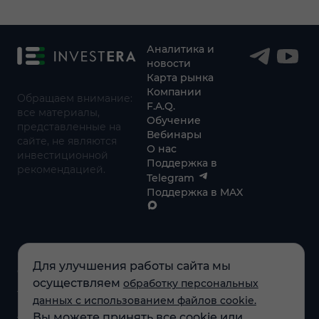
Аналитика и
новости
Карта рынка
Компании
Обращаем внимание:
F.A.Q.
все материалы,
Обучение
представленные на
Вебинары
сайте, не являются
О нас
инвестиционной
Поддержка в
рекомендацией.
Telegram
Поддержка в MAX
Для улучшения работы сайта мы
© 2021 - 2026 «ИП Артём Николаев»
осуществляем
обработку персональных
Адрес регистрации(совпадает с фактическим): 107241,
данных с использованием файлов cookie.
Россия, г. Москва, ул. Амурская, д.31, кв. 160
Вы можете принять все cookie или