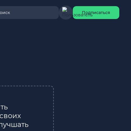
оиск
Подписаться
ть
 своих
лучшать