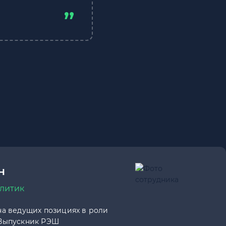
н
литик
на ведущих позициях в роли
 Выпускник РЭШ