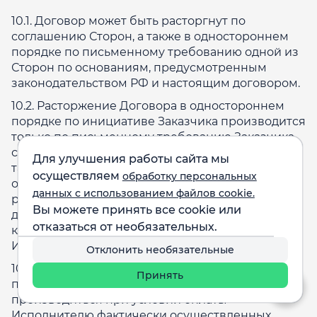
10.1. Договор может быть расторгнут по
соглашению Сторон, а также в одностороннем
порядке по письменному требованию одной из
Сторон по основаниям, предусмотренным
законодательством РФ и настоящим договором.
10.2. Расторжение Договора в одностороннем
порядке по инициативе Заказчика производится
только по письменному требованию Заказчика,
содержащему причины отказа от договора, а
Для улучшения работы сайта мы
также данные, позволяющих Исполнителю
осуществляем
обработку персональных
однозначно верифицировать Заказчика,
данных с использованием файлов cookie.
реквизиты и иную информацию, необходимую
Вы можете принять все cookie или
для возврата денежных средств, в течение 30
отказаться от необязательных.
календарных дней со дня получения
Исполнителем такого требования.
Отклонить необязательные
10.3. Расторжение Договора в одностороннем
Принять
порядке по инициативе Заказчика
производиться при условии оплаты
Исполнителю фактически осуществленных