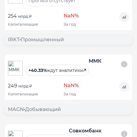
Прогноз отсутствует
NaN%
254
млрд ₽
Капитализация
За год
IRKT
Промышленный
ММК
+40.33%
ждут аналитики
NaN%
249
млрд ₽
Капитализация
За год
MAGN
Добывающий
Совкомбанк