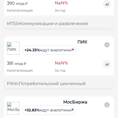
NaN%
390
млрд ₽
Капитализация
За год
MTSS
Коммуникации и развлечения
ПИК
+24.33%
ждут аналитики
NaN%
381
млрд ₽
Капитализация
За год
PIKK
Потребительский цикличный
МосБиржа
+32.83%
ждут аналитики