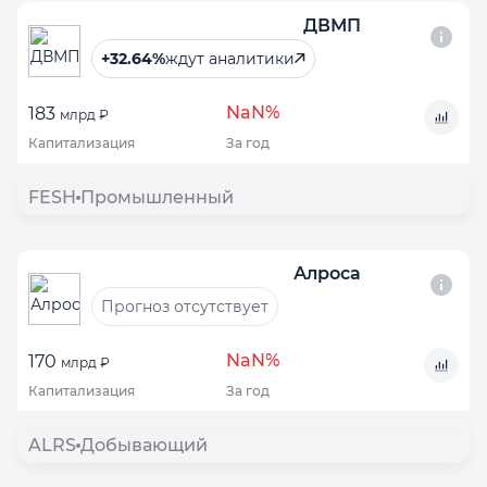
ДВМП
+32.64%
ждут аналитики
NaN%
183
млрд ₽
Капитализация
За год
FESH
Промышленный
Алроса
Прогноз отсутствует
NaN%
170
млрд ₽
Капитализация
За год
ALRS
Добывающий