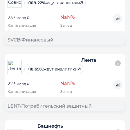
+109.22%
ждут аналитики
NaN%
237
млрд ₽
Капитализация
За год
SVCB
Финансовый
Лента
+16.69%
ждут аналитики
NaN%
223
млрд ₽
Капитализация
За год
LENT
Потребительский защитный
Башнефть