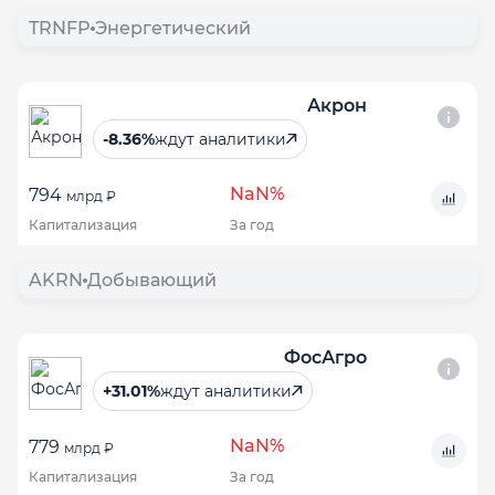
TRNFP
Энергетический
Акрон
-8.36%
ждут аналитики
NaN%
794
млрд ₽
Капитализация
За год
AKRN
Добывающий
ФосАгро
+31.01%
ждут аналитики
NaN%
779
млрд ₽
Капитализация
За год