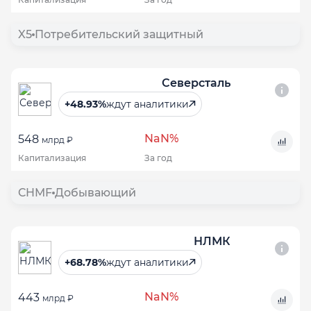
X5
Потребительский защитный
Северсталь
+48.93%
ждут аналитики
NaN%
548
млрд ₽
Капитализация
За год
CHMF
Добывающий
НЛМК
+68.78%
ждут аналитики
NaN%
443
млрд ₽