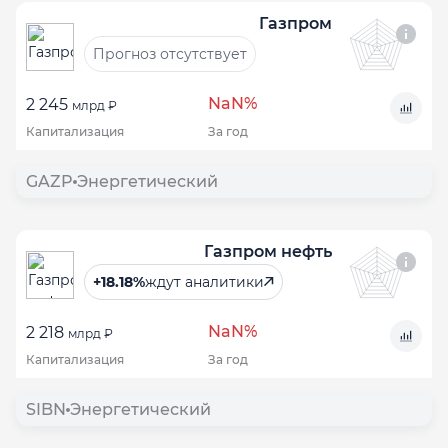
Газпром
Прогноз отсутствует
NaN%
2 245
млрд ₽
Капитализация
За год
GAZP
Энергетический
Газпром нефть
+18.18%
ждут аналитики
NaN%
2 218
млрд ₽
Капитализация
За год
SIBN
Энергетический