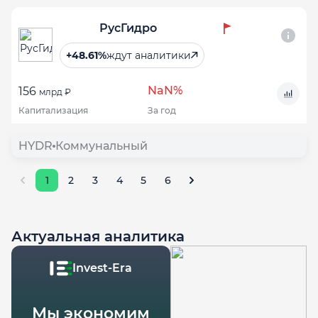
РусГидро
+48.61%
ждут аналитики
NaN%
156
млрд ₽
Капитализация
За год
HYDR
Коммунальный
1
2
3
4
5
6
Актуальная аналитика
Invest-Era
Мы экономим