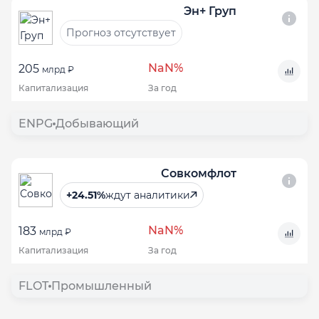
Эн+ Груп
Прогноз отсутствует
NaN%
205
млрд ₽
Капитализация
За год
ENPG
Добывающий
Совкомфлот
+24.51%
ждут аналитики
NaN%
183
млрд ₽
Капитализация
За год
FLOT
Промышленный