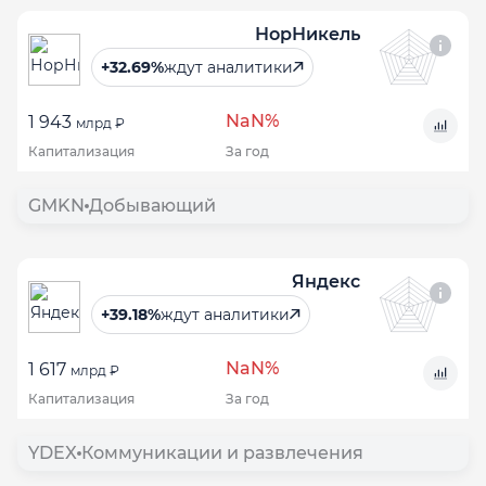
НорНикель
+32.69%
ждут аналитики
NaN%
1 943
млрд ₽
Капитализация
За год
GMKN
Добывающий
Яндекс
+39.18%
ждут аналитики
NaN%
1 617
млрд ₽
Капитализация
За год
YDEX
Коммуникации и развлечения