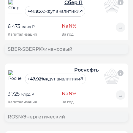
Сбер П
+41.95%
ждут аналитики
NaN%
6 473
млрд ₽
Капитализация
За год
SBER
SBERP
Финансовый
Роснефть
+47.92%
ждут аналитики
NaN%
3 725
млрд ₽
Капитализация
За год
ROSN
Энергетический