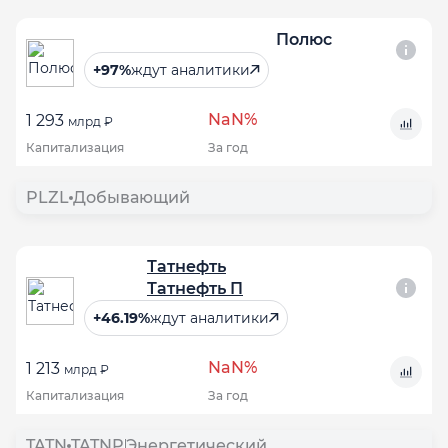
Полюс
+97%
ждут аналитики
NaN%
1 293
млрд ₽
Капитализация
За год
PLZL
Добывающий
Татнефть
Татнефть П
+46.19%
ждут аналитики
NaN%
1 213
млрд ₽
Капитализация
За год
TATN
TATNP
Энергетический