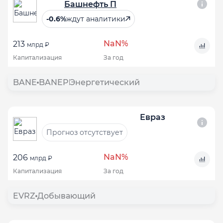
Башнефть П
-0.6%
ждут аналитики
NaN%
213
млрд ₽
Капитализация
За год
BANE
BANEP
Энергетический
Евраз
Прогноз отсутствует
NaN%
206
млрд ₽
Капитализация
За год
EVRZ
Добывающий