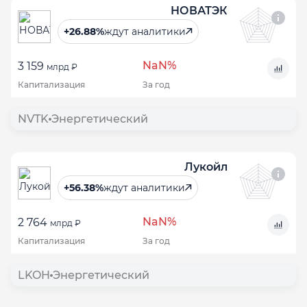
НОВАТЭК
+26.88%
ждут аналитики
NaN%
3 159
млрд ₽
Капитализация
За год
NVTK
Энергетический
Лукойл
+56.38%
ждут аналитики
NaN%
2 764
млрд ₽
Капитализация
За год
LKOH
Энергетический