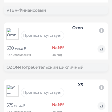
VTBR
Финансовый
Ozon
Прогноз отсутствует
NaN%
630
млрд ₽
Капитализация
За год
OZON
Потребительский цикличный
X5
Прогноз отсутствует
NaN%
575
млрд ₽
Капитализация
За год