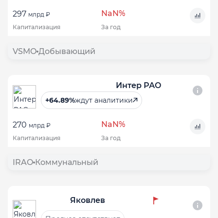
NaN%
297
млрд ₽
Капитализация
За год
VSMO
Добывающий
Интер РАО
+64.89%
ждут аналитики
NaN%
270
млрд ₽
Капитализация
За год
IRAO
Коммунальный
Яковлев