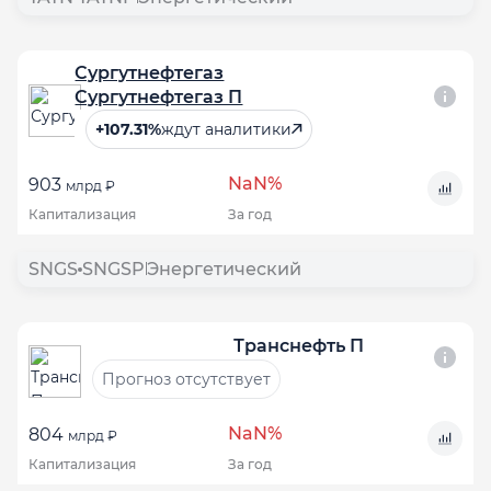
Сургутнефтегаз
Сургутнефтегаз П
+107.31%
ждут аналитики
NaN%
903
млрд ₽
Капитализация
За год
SNGS
SNGSP
Энергетический
Транснефть П
Прогноз отсутствует
NaN%
804
млрд ₽
Капитализация
За год