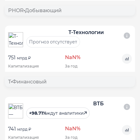
PHOR
Добывающий
Т-Технологии
Прогноз отсутствует
NaN%
751
млрд ₽
Капитализация
За год
T
Финансовый
ВТБ
+98.71%
ждут аналитики
NaN%
741
млрд ₽
Капитализация
За год