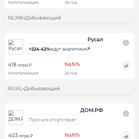
Капитализация
За год
NLMK
Добывающий
Русал
+224.42%
ждут аналитики
NaN%
418
млрд ₽
Капитализация
За год
RUAL
Добывающий
ДОМ.РФ
Прогноз отсутствует
NaN%
403
млрд ₽