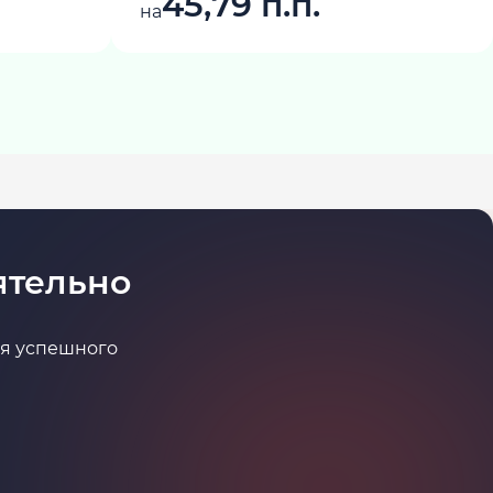
45,79 п.п.
на
ятельно
ля успешного