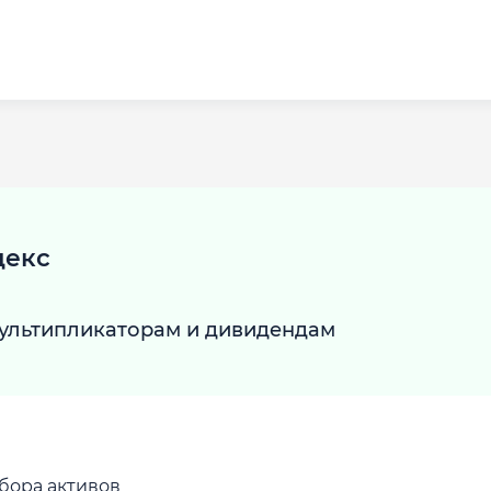
декс
ультипликаторам и дивидендам
бора активов