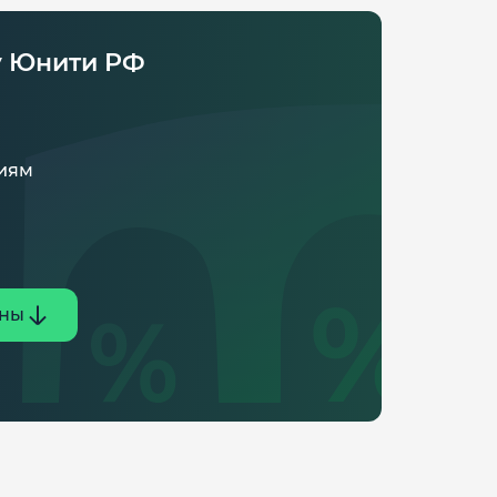
у Юнити РФ
ниям
ены