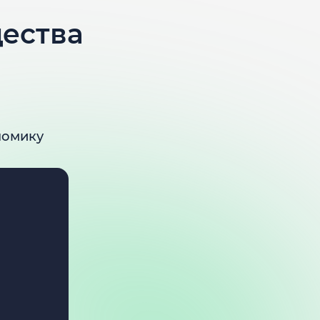
ества
номику