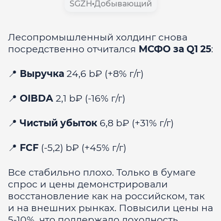
SGZH
Добывающий
Лесопромышленный холдинг снова
посредственно отчитался
МСФО за Q1 25
:
📍
Выручка
24,6 b₽ (+8% г/г)
📍
OIBDA
2,1 b₽ (-16% г/г)
📍
Чистый убыток
6,8 b₽ (+31% г/г)
📍
FCF
(-5,2) b₽ (+45% г/г)
Все стабильно плохо. Только в бумаге
спрос и цены демонстрировали
восстановление как на российском, так
и на внешних рынках. Повысили цены на
5-10%, что поддержало доходность