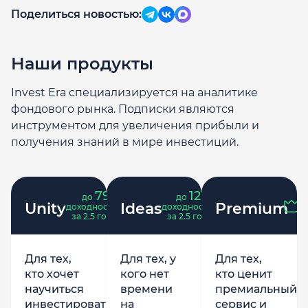
Поделиться новостью:
Наши продукты
Invest Era специализируется на аналитике
фондового рынка. Подписки являются
инструментом для увеличения прибыли и
получения знаний в мире инвестиций.
79
121
до
%
до
%
Unity
Ideas
Premium
доходность
доходность
за 2.5 года
за 2.5 года
Для тех,
Для тех, у
Для тех,
кто хочет
кого нет
кто ценит
научиться
времени
премиальный
инвестировать
на
сервис и