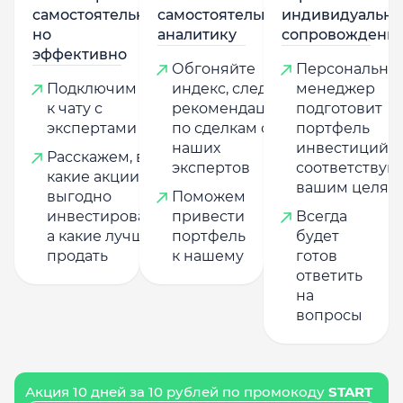
самостоятельно,
самостоятельную
индивидуально
но
аналитику
сопровождени
эффективно
Обгоняйте
Персональны
Подключим
индекс, следуя
менеджер
к чату с
рекомендациям
подготовит
экспертами
по сделкам от
портфель
наших
инвестиций,
Расскажем, в
экспертов
соответству
какие акции
вашим целям
выгодно
Поможем
инвестировать,
привести
Всегда
а какие лучше
портфель
будет
продать
к нашему
готов
ответить
на
вопросы
Акция 10 дней за 10 рублей по промокоду
START