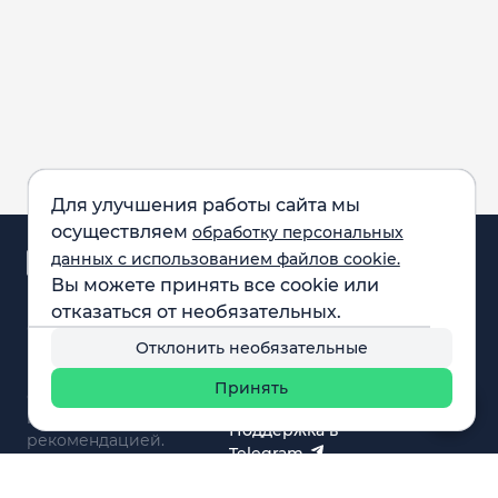
Для улучшения работы сайта мы
осуществляем
обработку персональных
Аналитика и
данных с использованием файлов cookie.
новости
Вы можете принять все cookie или
Карта рынка
отказаться от необязательных.
Компании
Обращаем внимание:
F.A.Q.
Отклонить необязательные
все материалы,
Обучение
представленные на
Вебинары
Принять
сайте, не являются
О нас
инвестиционной
Поддержка в
рекомендацией.
Telegram
Поддержка в MAX