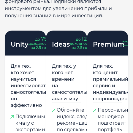
фондового рынка. Подписки являются
инструментом для увеличения прибыли и
получения знаний в мире инвестиций.
79
121
до
%
до
%
Unity
Ideas
Premium
доходность
доходность
за 2.5 года
за 2.5 года
Для тех,
Для тех, у
Для тех,
кто хочет
кого нет
кто ценит
научиться
времени
премиальный
инвестировать
на
сервис и
самостоятельно,
самостоятельную
индивидуально
но
аналитику
сопровождени
эффективно
Обгоняйте
Персональны
Подключим
индекс, следуя
менеджер
к чату с
рекомендациям
подготовит
экспертами
по сделкам от
портфель