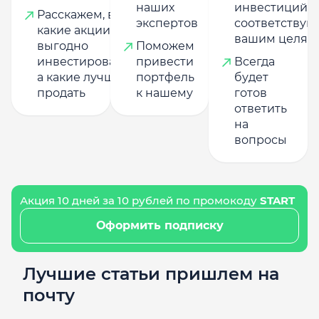
наших
инвестиций,
Расскажем, в
экспертов
соответству
какие акции
вашим целям
выгодно
Поможем
инвестировать,
привести
Всегда
а какие лучше
портфель
будет
продать
к нашему
готов
ответить
на
вопросы
Акция 10 дней за 10 рублей по промокоду
START
Оформить подписку
Лучшие статьи пришлем на
почту