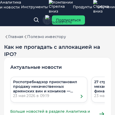
Аналитика
Компании
Инструменты
Продукты
Обучени
и новости
Подписаться
Главная
Полезно инвестору
​​Как не прогадать с аллокацией на
IPO?
Актуальные новости
Роспотребнадзор приостановил
27 стран 
продажу некачественных
механизмы
армянских вин и коньяков —
финансир
Ведомости
23 мая 2026 в 09:19
конфликта 
23 мая 202
Больше новостей в разделе Аналитика и