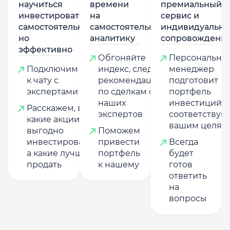
научиться
времени
премиальный
инвестировать
на
сервис и
самостоятельно,
самостоятельную
индивидуально
но
аналитику
сопровождени
эффективно
Обгоняйте
Персональны
Подключим
индекс, следуя
менеджер
к чату с
рекомендациям
подготовит
экспертами
по сделкам от
портфель
наших
инвестиций,
Расскажем, в
экспертов
соответству
какие акции
вашим целям
выгодно
Поможем
инвестировать,
привести
Всегда
а какие лучше
портфель
будет
продать
к нашему
готов
ответить
на
вопросы