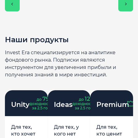
Наши продукты
Invest Era специализируется на аналитике
фондового рынка. Подписки являются
инструментом для увеличения прибыли и
получения знаний в мире инвестиций.
79
121
до
%
до
%
Unity
Ideas
Premium
доходность
доходность
за 2.5 года
за 2.5 года
Для тех,
Для тех, у
Для тех,
кто хочет
кого нет
кто ценит