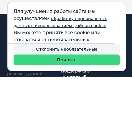
Для улучшения работы сайта мы
осуществляем
обработку персональных
Аналитика и
данных с использованием файлов cookie.
новости
Вы можете принять все cookie или
Карта рынка
отказаться от необязательных.
Компании
Обращаем внимание:
F.A.Q.
Отклонить необязательные
все материалы,
Обучение
представленные на
Вебинары
Принять
сайте, не являются
О нас
инвестиционной
Поддержка в
рекомендацией.
Telegram
Поддержка в MAX
© 2021 - 2026 «ИП Артём Николаев»
Адрес регистрации(совпадает с фактическим): 107241,
Россия, г. Москва, ул. Амурская, д.31, кв. 160