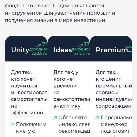
фондового рынка. Подписки являются
инструментом для увеличения прибыли и
получения знаний в мире инвестиций.
79
121
до
%
до
%
Unity
Ideas
Premium
доходность
доходность
за 2.5 года
за 2.5 года
Для тех,
Для тех, у
Для тех,
кто хочет
кого нет
кто ценит
научиться
времени
премиальный
инвестировать
на
сервис и
самостоятельно,
самостоятельную
индивидуально
но
аналитику
сопровождени
эффективно
Обгоняйте
Персональны
Подключим
индекс, следуя
менеджер
к чату с
рекомендациям
подготовит