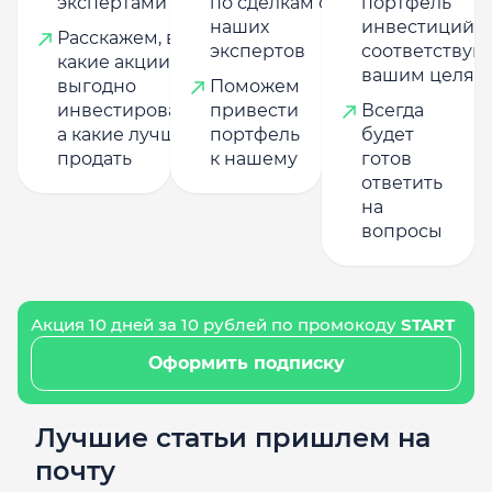
экспертами
по сделкам от
портфель
наших
инвестиций,
Расскажем, в
экспертов
соответству
какие акции
вашим целям
выгодно
Поможем
инвестировать,
привести
Всегда
а какие лучше
портфель
будет
продать
к нашему
готов
ответить
на
вопросы
Акция 10 дней за 10 рублей по промокоду
START
Оформить подписку
Лучшие статьи пришлем на
почту