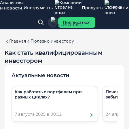
Аналитика
Компании
Инструменты
Продукты
Обучени
и новости
Подписаться
Главная
Полезно инвестору
Как стать квалифицированным
инвестором
Актуальные новости
Как работать с портфелем при
Почему не
разных циклах?
забыть?»
7 августа 2025 в 00:02
24 апреля 