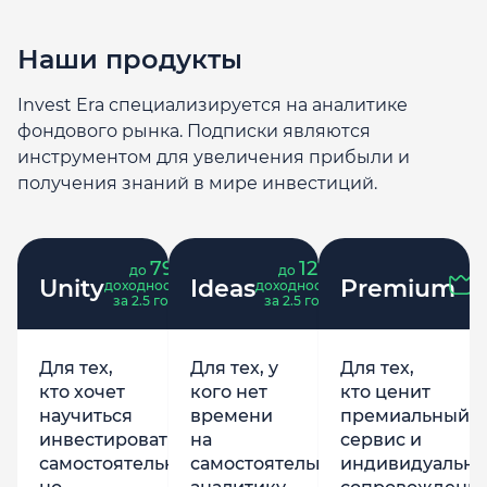
Наши продукты
Invest Era специализируется на аналитике
фондового рынка. Подписки являются
инструментом для увеличения прибыли и
получения знаний в мире инвестиций.
79
121
до
%
до
%
Unity
Ideas
Premium
доходность
доходность
за 2.5 года
за 2.5 года
Для тех,
Для тех, у
Для тех,
кто хочет
кого нет
кто ценит
научиться
времени
премиальный
инвестировать
на
сервис и
самостоятельно,
самостоятельную
индивидуально