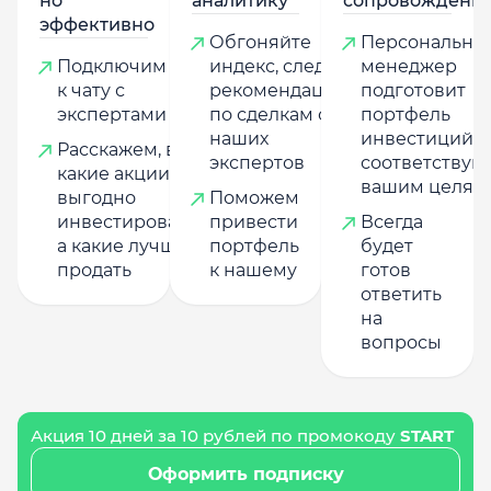
но
аналитику
сопровождени
эффективно
Обгоняйте
Персональны
Подключим
индекс, следуя
менеджер
к чату с
рекомендациям
подготовит
экспертами
по сделкам от
портфель
наших
инвестиций,
Расскажем, в
экспертов
соответству
какие акции
вашим целям
выгодно
Поможем
инвестировать,
привести
Всегда
а какие лучше
портфель
будет
продать
к нашему
готов
ответить
на
вопросы
Акция 10 дней за 10 рублей по промокоду
START
Оформить подписку