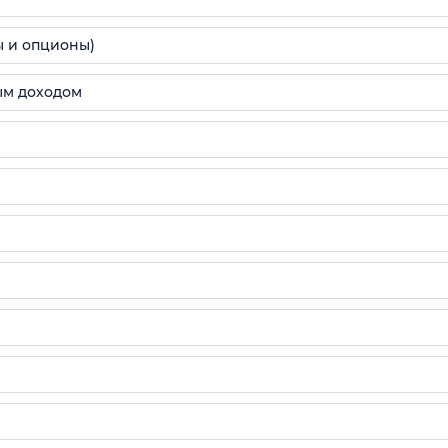
 и опционы)
ым доходом