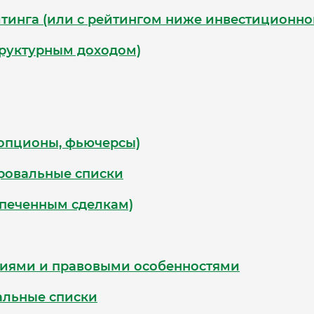
тинга (или с рейтингом ниже инвестиционно
труктурным доходом)
опционы, фьючерсы)
ировальные списки
спеченным сделкам)
риями и правовыми особенностями
альные списки