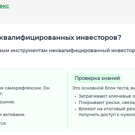
екс
неквалифицированных инвесторов?
вым инструментам неквалифицированный инвестор 
Проверка знаний
для саморефлексии. Он
Это основной блок теста, 
т:
Затрагивают ключевые о
рынке;
Покрывают риски, связ
Влияют на итоговый резу
и активами.
получить доступ к нужн
ся.