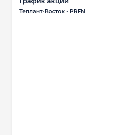
График акций
Теплант-Восток • PRFN