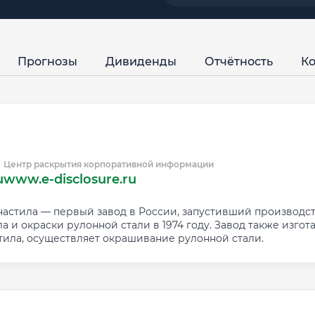
Прогнозы
Дивиденды
Отчётность
Ко
Центр раскрытия корпоративной информации
u
www.e-disclosure.ru
астила — первый завод в России, запустивший производст
 и окраски рулонной стали в 1974 году. Завод также изго
ила, осуществляет окрашивание рулонной стали.