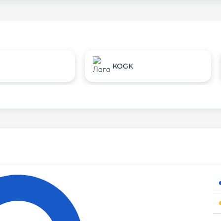
KOGK
и,
и,