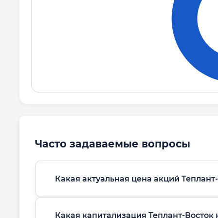
%
АО Промышл.инж. группа Стройсистема
88.
Другие акционеры
11.6
Часто задаваемые вопросы
Какая актуальная цена акций Теплант-
Какая капитализация Теплант-Восток 