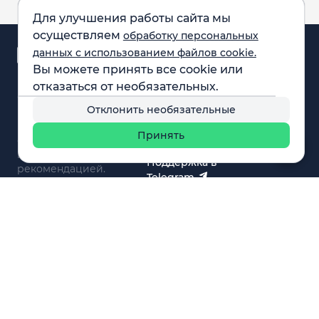
Для улучшения работы сайта мы
осуществляем
обработку персональных
Аналитика и
данных с использованием файлов cookie.
новости
Вы можете принять все cookie или
Карта рынка
отказаться от необязательных.
Компании
Обращаем внимание:
F.A.Q.
Отклонить необязательные
все материалы,
Обучение
представленные на
Вебинары
Принять
сайте, не являются
О нас
инвестиционной
Поддержка в
рекомендацией.
Telegram
Поддержка в MAX
© 2021 - 2026 «ИП Артём Николаев»
Адрес регистрации(совпадает с фактическим): 107241,
Россия, г. Москва, ул. Амурская, д.31, кв. 160