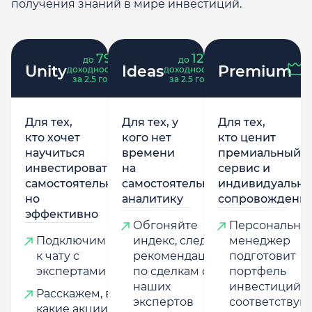
получения знаний в мире инвестиций.
79
121
до
%
до
%
Unity
Ideas
Premium
доходность
доходность
за 2.5 года
за 2.5 года
Для тех,
Для тех, у
Для тех,
кто хочет
кого нет
кто ценит
научиться
времени
премиальный
инвестировать
на
сервис и
самостоятельно,
самостоятельную
индивидуально
но
аналитику
сопровождени
эффективно
Обгоняйте
Персональны
Подключим
индекс, следуя
менеджер
к чату с
рекомендациям
подготовит
экспертами
по сделкам от
портфель
наших
инвестиций,
Расскажем, в
экспертов
соответству
какие акции