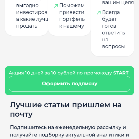
вашим целям
выгодно
Поможем
инвестировать,
привести
Всегда
а какие лучше
портфель
будет
продать
к нашему
готов
ответить
на
вопросы
Акция 10 дней за 10 рублей по промокоду
START
Оформить подписку
Лучшие статьи пришлем на
почту
Подпишитесь на еженедельную рассылку и
получайте подборку актуальной аналитики и