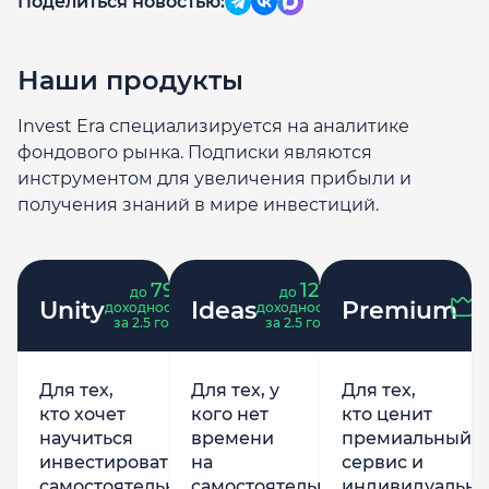
Поделиться новостью:
Наши продукты
Invest Era специализируется на аналитике
фондового рынка. Подписки являются
инструментом для увеличения прибыли и
получения знаний в мире инвестиций.
79
121
до
%
до
%
Unity
Ideas
Premium
доходность
доходность
за 2.5 года
за 2.5 года
Для тех,
Для тех, у
Для тех,
кто хочет
кого нет
кто ценит
научиться
времени
премиальный
инвестировать
на
сервис и
самостоятельно,
самостоятельную
индивидуально