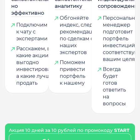
но
аналитику
сопровождени
эффективно
Обгоняйте
Персональны
Подключим
индекс, следуя
менеджер
к чату с
рекомендациям
подготовит
экспертами
по сделкам от
портфель
наших
инвестиций,
Расскажем, в
экспертов
соответству
какие акции
вашим целям
выгодно
Поможем
инвестировать,
привести
Всегда
а какие лучше
портфель
будет
продать
к нашему
готов
ответить
на
вопросы
Акция 10 дней за 10 рублей по промокоду
START