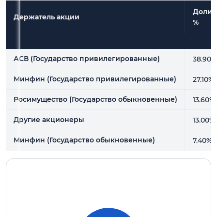
Доли,
Держатель акции
%
Держатель акции
Доли,
%
АСВ (Государство привилегированные)
38.90%
Минфин (Государство привилегированные)
27.10%
Росимущество (Государство обыкновенные)
13.60%
Другие акционеры
13.00%
Минфин (Государство обыкновенные)
7.40%