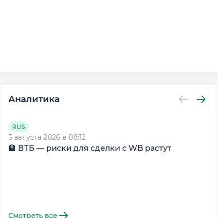
Аналитика
RUS
5 августа 2026 в 08:12
29
🏦 ВТБ — риски для сделки с WB растут

м
Смотреть все