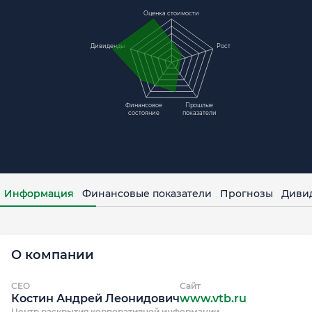
Оценка стоимости
Дивиденды
Рост
Финансовое
Прошлые
состояние
показатели
Информация
Финансовые показатели
Прогнозы
Диви
О компании
CEO
Сайт
Костин Андрей Леонидович
www.vtb.ru
Центр раскрытия корпоративной информации