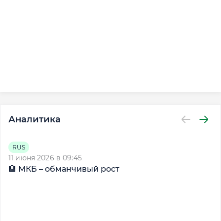
Аналитика
RUS
11 июня 2026 в 09:45
2
🏦 МКБ – обманчивый рост

д