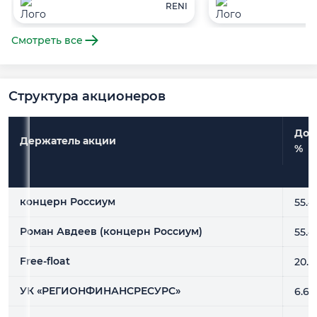
RENI
Смотреть все
Структура акционеров
Дол
Держатель акции
%
Держатель акции
Дол
%
концерн Россиум
55.4
Роман Авдеев (концерн Россиум)
55.4
Free-float
20.3
УК «РЕГИОНФИНАНСРЕСУРС»
6.6