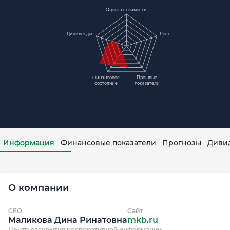
Оценка стоимости
Дивиденды
Рост
Финансовое
Прошлые
состояние
показатели
Информация
Финансовые показатели
Прогнозы
Диви
О компании
CEO
Сайт
Маликова Дина Ринатовна
mkb.ru
Центр раскрытия корпоративной информации