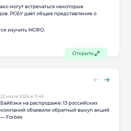
ко могут встречаться некоторые
дов. РСБУ даёт общее представление о
тся изучить МСФО.
Открыть
22 июля 2026 в 11:49
RU
Байбэки на распродаже: 13 российских
22 и
ЕР 
компаний объявили обратный выкуп акций
стр
— Forbes