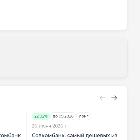
22.02%
до 09.2026
лонг
30.
26 июня 2026 г.
24 и
вкомбанк
Совкомбанк: самый дешевых из
Сов