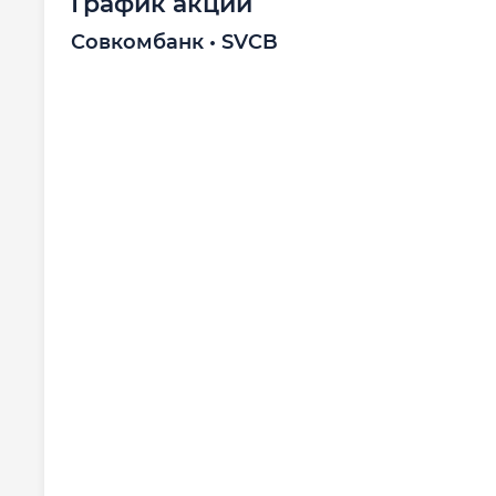
График акций
Совкомбанк • SVCB