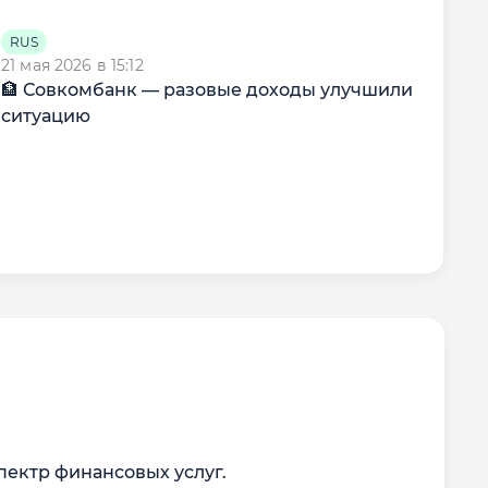
RUS
RU
21 мая 2026 в 15:12
14 а
🏦 Совкомбанк — разовые доходы улучшили
💼 
ситуацию
ектр финансовых услуг.