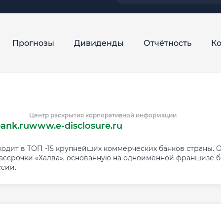
Прогнозы
Дивиденды
Отчётность
Ко
Центр раскрытия корпоративной информации
ank.ru
www.e-disclosure.ru
дит в ТОП -15 крупнейших коммерческих банков страны. Ок
рассрочки «Халва», основанную на одноимённой франшизе б
ссии.