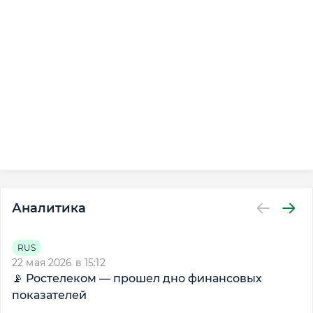
Аналитика
2
RUS
​
22 мая 2026 в 15:12
📡 Ростелеком — прошел дно финансовых
у
показателей