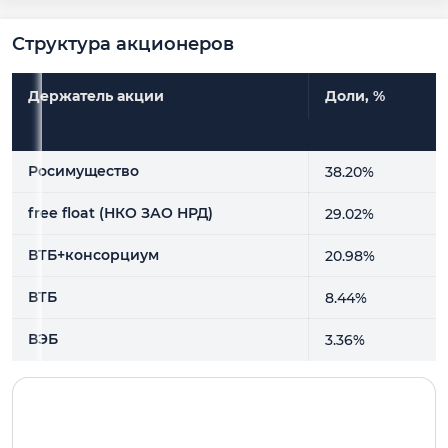
Структура акционеров
Держатель акции
Доли, %
Держатель акции
Доли, %
Росимущество
38.20%
free float (НКО ЗАО НРД)
29.02%
ВТБ+консорциум
20.98%
ВТБ
8.44%
ВЭБ
3.36%