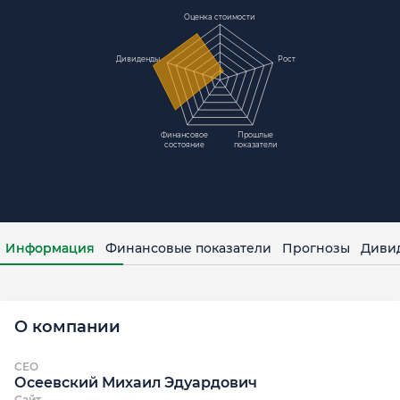
Оценка стоимости
Дивиденды
Рост
Финансовое
Прошлые
состояние
показатели
Информация
Финансовые показатели
Прогнозы
Диви
О компании
CEO
Осеевский Михаил Эдуардович
Сайт