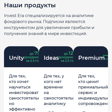
Наши продукты
Invest Era специализируется на аналитике
фондового рынка. Подписки являются
инструментом для увеличения прибыли и
получения знаний в мире инвестиций.
79
121
до
%
до
%
Unity
Ideas
Premium
доходность
доходность
за 2.5 года
за 2.5 года
Для тех,
Для тех, у
Для тех,
кто хочет
кого нет
кто ценит
научиться
времени
премиальный
инвестировать
на
сервис и
самостоятельно,
самостоятельную
индивидуально
но
аналитику
сопровождени
эффективно