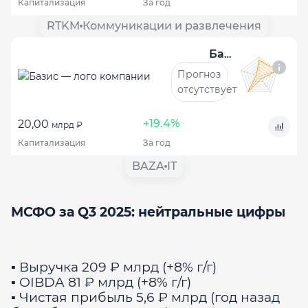
Капитализация
За год
RTKM
Коммуникации и развлечения
Базис
Прогноз
отсутствует
+19.4%
20,00
млрд ₽
Капитализация
За год
BAZA
IT
МСФО за Q3 2025: нейтральные цифры
▪️ Выручка 209 ₽ млрд (+8% г/г)
▪️ OIBDA 81 ₽ млрд (+8% г/г)
▪️ Чистая прибыль 5,6 ₽ млрд (год назад