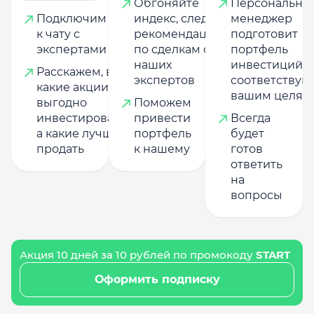
Обгоняйте
Персональны
Подключим
индекс, следуя
менеджер
к чату с
рекомендациям
подготовит
экспертами
по сделкам от
портфель
наших
инвестиций,
Расскажем, в
экспертов
соответству
какие акции
вашим целям
выгодно
Поможем
инвестировать,
привести
Всегда
а какие лучше
портфель
будет
продать
к нашему
готов
ответить
на
вопросы
Акция 10 дней за 10 рублей по промокоду
START
Оформить подписку