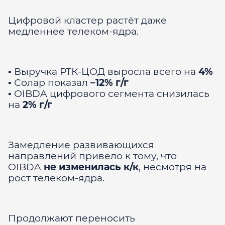
Цифровой кластер растёт даже
медленнее телеком-ядра.
▪️ Выручка РТК-ЦОД выросла всего на
4%
▪️ Солар показал
–12% г/г
▪️ OIBDA цифрового сегмента снизилась
на
2% г/г
Замедление развивающихся
направлений привело к тому, что
OIBDA
не изменилась к/к
, несмотря на
рост телеком-ядра.
Продолжают переносить