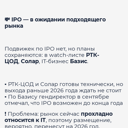
💸 IPO — в ожидании подходящего
рынка
Подвижек по IPO нет, но планы
сохраняются: в watch-листе
РТК-
ЦОД
,
Солар
, IT-бизнес
Базис
.
▪️ РТК-ЦОД и Солар готовы технически, но
выхода раньше 2026 года ждать не стоит
▪️ По Базису гендиректор в сентябре
отмечал, что IPO возможен до конца года
❗ Проблема: рынок сейчас
прохладно
относится к IT
, поэтому размещение,
вероятно, перенесут на 2026 год.