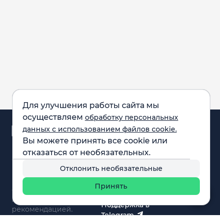
Для улучшения работы сайта мы
осуществляем
обработку персональных
Аналитика и
данных с использованием файлов cookie.
новости
Вы можете принять все cookie или
Карта рынка
отказаться от необязательных.
Компании
Обращаем внимание:
F.A.Q.
Отклонить необязательные
все материалы,
Обучение
представленные на
Вебинары
Принять
сайте, не являются
О нас
инвестиционной
Поддержка в
рекомендацией.
Telegram