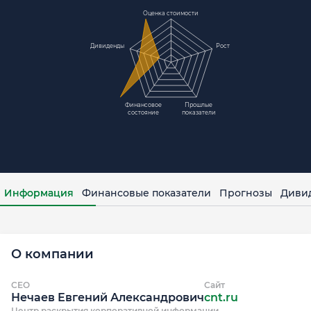
Оценка стоимости
Дивиденды
Рост
Финансовое
Прошлые
состояние
показатели
Информация
Финансовые показатели
Прогнозы
Диви
О компании
CEO
Сайт
Нечаев Евгений Александрович
cnt.ru
Центр раскрытия корпоративной информации