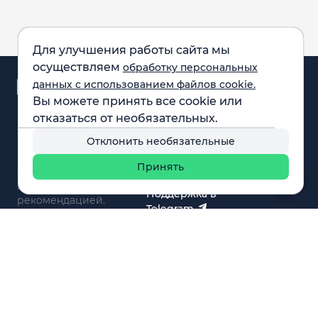
Для улучшения работы сайта мы
осуществляем
обработку персональных
Аналитика и
данных с использованием файлов cookie.
новости
Вы можете принять все cookie или
Карта рынка
отказаться от необязательных.
Компании
Обращаем внимание:
F.A.Q.
Отклонить необязательные
все материалы,
Обучение
представленные на
Вебинары
Принять
сайте, не являются
О нас
инвестиционной
Поддержка в
рекомендацией.
Telegram
Поддержка в MAX
© 2021 - 2026 «ИП Артём Николаев»