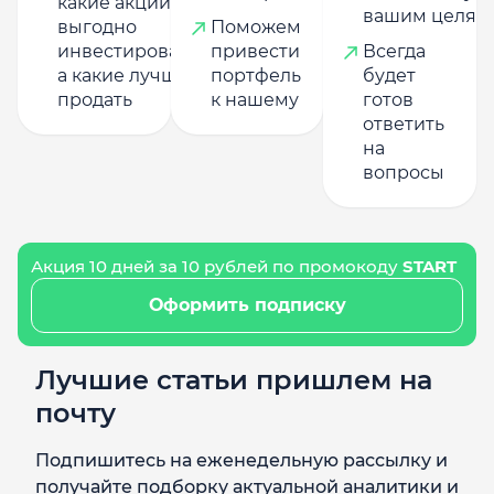
какие акции
вашим целям
выгодно
Поможем
инвестировать,
привести
Всегда
а какие лучше
портфель
будет
продать
к нашему
готов
ответить
на
вопросы
Акция 10 дней за 10 рублей по промокоду
START
Оформить подписку
Лучшие статьи пришлем на
почту
Подпишитесь на еженедельную рассылку и
получайте подборку актуальной аналитики и