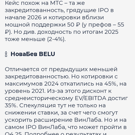
Кейс похож на МТС – та же
закредитованность, грядущие IPO в
начале 2026 и котировки вблизи
мощной поддержки 50 ₽ (у префов – 55
₽). Но див. доходность по итогам 2025
тоже меньше (2-4%).
🍾
НоваБев BELU
Отличается от предыдущих меньшей
закредитованностью. Но котировки с
максимумов 2024 откатились на 45%, на
уровень 2021. Из-за этого дисконт к
среднеисторическому EV/EBITDA достиг
35%. Спекуляция тут не только на
снижении ставки, за счет чего смогут
ускорить расширение ВинЛаба. Но и на
самом IPO ВинЛаба, что может пройти в
Q4 25. Подробнее о результатах и