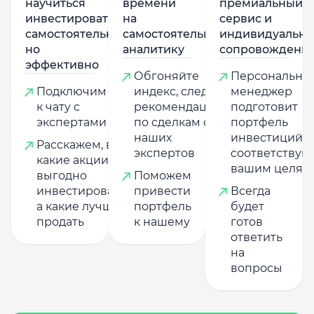
научиться
времени
премиальный
инвестировать
на
сервис и
самостоятельно,
самостоятельную
индивидуально
но
аналитику
сопровождени
эффективно
Обгоняйте
Персональны
Подключим
индекс, следуя
менеджер
к чату с
рекомендациям
подготовит
экспертами
по сделкам от
портфель
наших
инвестиций,
Расскажем, в
экспертов
соответству
какие акции
вашим целям
выгодно
Поможем
инвестировать,
привести
Всегда
а какие лучше
портфель
будет
продать
к нашему
готов
ответить
на
вопросы