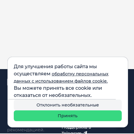
Для улучшения работы сайта мы
осуществляем
обработку персональных
Аналитика и
данных с использованием файлов cookie.
новости
Вы можете принять все cookie или
Карта рынка
отказаться от необязательных.
Компании
Обращаем внимание:
F.A.Q.
Отклонить необязательные
все материалы,
Обучение
представленные на
Вебинары
Принять
сайте, не являются
О нас
инвестиционной
Поддержка в
рекомендацией.
Telegram