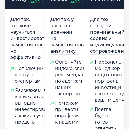
за 2.5 года
за 2.5 года
Для тех,
Для тех, у
Для тех,
кто хочет
кого нет
кто ценит
научиться
времени
премиальный
инвестировать
на
сервис и
самостоятельно,
самостоятельную
индивидуально
но
аналитику
сопровождени
эффективно
Обгоняйте
Персональны
Подключим
индекс, следуя
менеджер
к чату с
рекомендациям
подготовит
экспертами
по сделкам от
портфель
наших
инвестиций,
Расскажем, в
экспертов
соответству
какие акции
вашим целям
выгодно
Поможем
инвестировать,
привести
Всегда
а какие лучше
портфель
будет
продать
к нашему
готов
ответить