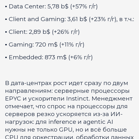
▪️ Data Center: 5,78 b$ (+57% г/г)
▪️ Client and Gaming: 3,61 b$ (+23% г/г), в т.ч.:
▪️ Client: 2,89 b$ (+26% г/г)
▪️ Gaming: 720 m$ (+11% г/г)
▪️ Embedded: 873 m$ (+6% г/г)
В дата-центрах рост идет сразу по двум
направлениям: серверные процессоры
EPYC и ускорители Instinct. Менеджмент
отмечает, что спрос на процессоры для
серверов резко ускоряется из-за ИИ-
нагрузок: для inference и agentic AI
нужны не только GPU, но и всё больше
CPU для оркестрации, обработки данных