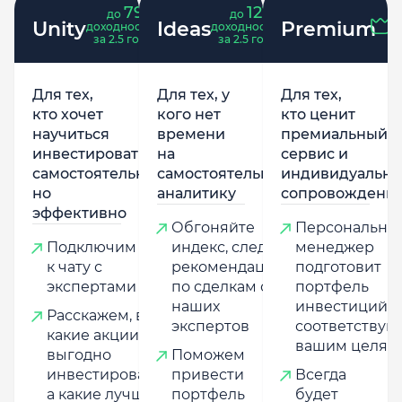
79
121
до
%
до
%
Unity
Ideas
Premium
доходность
доходность
за 2.5 года
за 2.5 года
Для тех,
Для тех, у
Для тех,
кто хочет
кого нет
кто ценит
научиться
времени
премиальный
инвестировать
на
сервис и
самостоятельно,
самостоятельную
индивидуально
но
аналитику
сопровождени
эффективно
Обгоняйте
Персональны
Подключим
индекс, следуя
менеджер
к чату с
рекомендациям
подготовит
экспертами
по сделкам от
портфель
наших
инвестиций,
Расскажем, в
экспертов
соответству
какие акции
вашим целям
выгодно
Поможем
инвестировать,
привести
Всегда
а какие лучше
портфель
будет