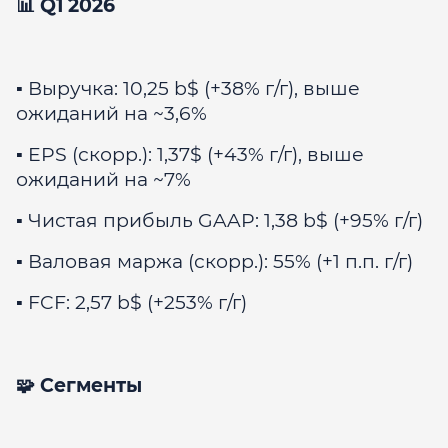
📊 Q1 2026
▪️ Выручка: 10,25 b$ (+38% г/г), выше
ожиданий на ~3,6%
▪️ EPS (скорр.): 1,37$ (+43% г/г), выше
ожиданий на ~7%
▪️ Чистая прибыль GAAP: 1,38 b$ (+95% г/г)
▪️ Валовая маржа (скорр.): 55% (+1 п.п. г/г)
▪️ FCF: 2,57 b$ (+253% г/г)
🧩 Сегменты