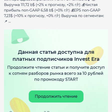
Выручка 111,72 b$ (+2% к прогнозу, +2% г/г) 💰Чистая
прибыль non-GAAP 6,58 b$ (+0% г/г) 💰EPS non-GAAP
7,23$ (+10% к прогнозу, +0% г/г) Выручка по сегментам:
📌 ...
Данная статья доступна для
платных подписчиков Invest Era
Продолжите чтение статьи и получите доступ
к сотням разборов рынка всего за 10 рублей
по промокоду START
Продолжить чтение