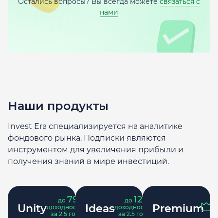
Остались вопросы? Вы всегда можете
связаться с
нами
Наши продукты
Invest Era специализируется на аналитике
фондового рынка. Подписки являются
инструментом для увеличения прибыли и
получения знаний в мире инвестиций.
79
121
до
%
до
%
Unity
Ideas
Premium
доходность
доходность
за 2.5 года
за 2.5 года