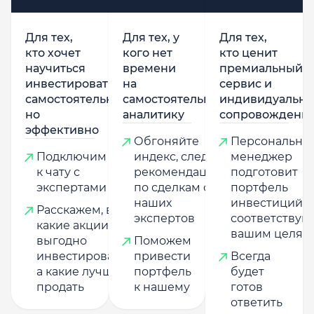
Для тех,
Для тех, у
Для тех,
кто хочет
кого нет
кто ценит
научиться
времени
премиальный
инвестировать
на
сервис и
самостоятельно,
самостоятельную
индивидуально
но
аналитику
сопровождени
эффективно
Обгоняйте
Персональны
Подключим
индекс, следуя
менеджер
к чату с
рекомендациям
подготовит
экспертами
по сделкам от
портфель
наших
инвестиций,
Расскажем, в
экспертов
соответству
какие акции
вашим целям
выгодно
Поможем
инвестировать,
привести
Всегда
а какие лучше
портфель
будет
продать
к нашему
готов
ответить