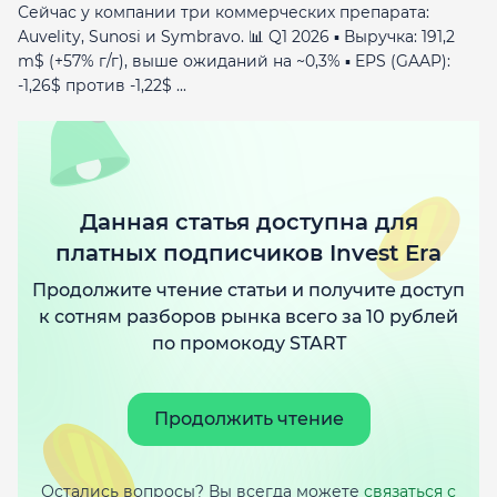
Сейчас у компании три коммерческих препарата:
Auvelity, Sunosi и Symbravo. 📊 Q1 2026 ▪️ Выручка: 191,2
m$ (+57% г/г), выше ожиданий на ~0,3% ▪️ EPS (GAAP):
-1,26$ против -1,22$ ...
Данная статья доступна для
платных подписчиков Invest Era
Продолжите чтение статьи и получите доступ
к сотням разборов рынка всего за 10 рублей
по промокоду START
Продолжить чтение
Остались вопросы? Вы всегда можете
связаться с