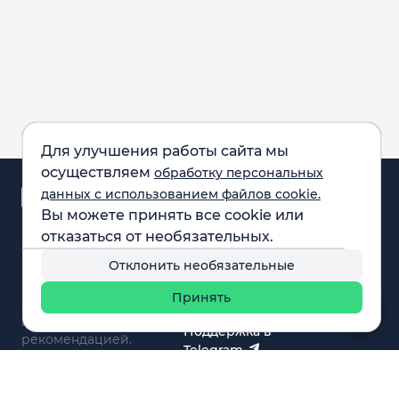
Для улучшения работы сайта мы
осуществляем
обработку персональных
Аналитика и
данных с использованием файлов cookie.
новости
Вы можете принять все cookie или
Карта рынка
отказаться от необязательных.
Компании
Обращаем внимание:
F.A.Q.
Отклонить необязательные
все материалы,
Обучение
представленные на
Вебинары
Принять
сайте, не являются
О нас
инвестиционной
Поддержка в
рекомендацией.
Telegram
Поддержка в MAX