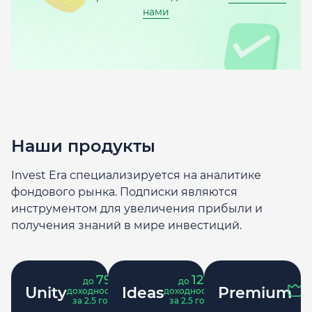
нами
Наши продукты
Invest Era специализируется на аналитике
фондового рынка. Подписки являются
инструментом для увеличения прибыли и
получения знаний в мире инвестиций.
79
121
до
%
до
%
Unity
Ideas
Premium
доходность
доходность
за 2.5 года
за 2.5 года