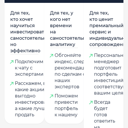
Для тех,
Для тех, у
Для тех,
кто хочет
кого нет
кто ценит
научиться
времени
премиальный
инвестировать
на
сервис и
самостоятельно,
самостоятельную
индивидуально
но
аналитику
сопровождени
эффективно
Обгоняйте
Персональны
Подключим
индекс, следуя
менеджер
к чату с
рекомендациям
подготовит
экспертами
по сделкам от
портфель
наших
инвестиций,
Расскажем, в
экспертов
соответству
какие акции
вашим целям
выгодно
Поможем
инвестировать,
привести
Всегда
а какие лучше
портфель
будет
продать
к нашему
готов
ответить
на