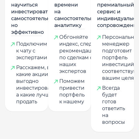
научиться
времени
премиальный
инвестировать
на
сервис и
самостоятельно,
самостоятельную
индивидуально
но
аналитику
сопровождени
эффективно
Обгоняйте
Персональны
Подключим
индекс, следуя
менеджер
к чату с
рекомендациям
подготовит
экспертами
по сделкам от
портфель
наших
инвестиций,
Расскажем, в
экспертов
соответству
какие акции
вашим целям
выгодно
Поможем
инвестировать,
привести
Всегда
а какие лучше
портфель
будет
продать
к нашему
готов
ответить
на
вопросы