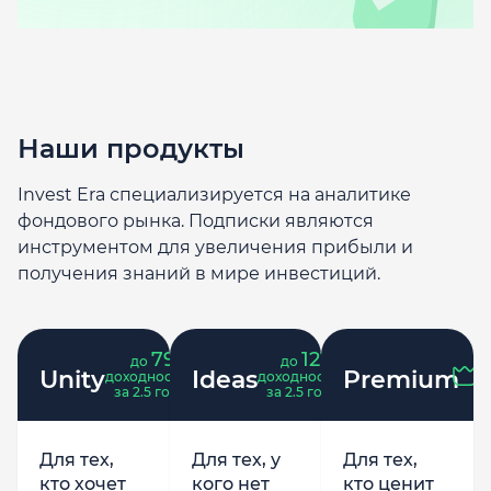
Наши продукты
Invest Era специализируется на аналитике
фондового рынка. Подписки являются
инструментом для увеличения прибыли и
получения знаний в мире инвестиций.
79
121
до
%
до
%
Unity
Ideas
Premium
доходность
доходность
за 2.5 года
за 2.5 года
Для тех,
Для тех, у
Для тех,
кто хочет
кого нет
кто ценит