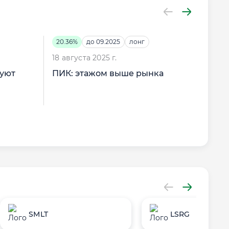
20.36%
до 09.2025
лонг
-1.1
18 августа 2025 г.
11 и
муют
ПИК: этажом выше рынка
Час
SMLT
LSRG