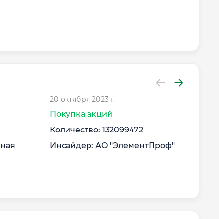
20 октября 2023 г.
20 о
Покупка акций
Про
Количество: 132099472
Кол
ьная
Инсайдер: АО "ЭлементПроф"
Инс
тра