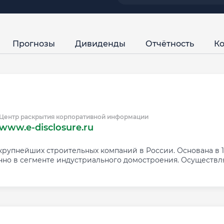
Прогнозы
Дивиденды
Отчётность
Ко
Центр раскрытия корпоративной информации
www.e-disclosure.ru
упнейших строительных компаний в России. Основана в 19
о в сегменте индустриального домостроения. Осуществляет