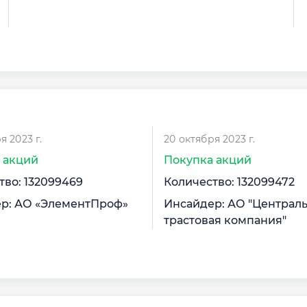
я 2023 г.
20 октября 2023 г.
 акций
Покупка акций
тво: 132099469
Количество: 132099472
р: АО «ЭлементПроф»
Инсайдер: АО "Централ
трастовая компания"