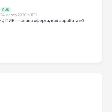
RUS
RU
24 марта 2026 в 11:11
18 м
🤔 ПИК — снова оферта, как заработать?
🏗 
дум