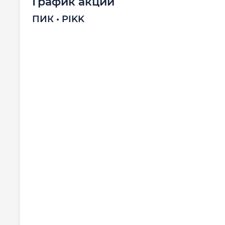
График акций
ПИК • PIKK