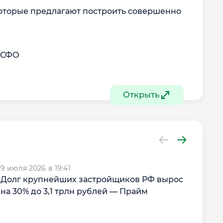
которые предлагают построить совершенно
 МСФО
Открыть
9 июля 2026 в 19:41
RU
Долг крупнейших застройщиков РФ вырос
8 ию
Эко
на 30% до 3,1 трлн рублей — Прайм