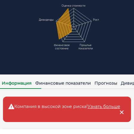
Оценка стоимости
Дивиденды
Рост
Финансовое
Прошлые
состояние
показатели
Информация
Финансовые показатели
Прогнозы
Диви
Компания в высокой зоне рискa!
Узнать больше