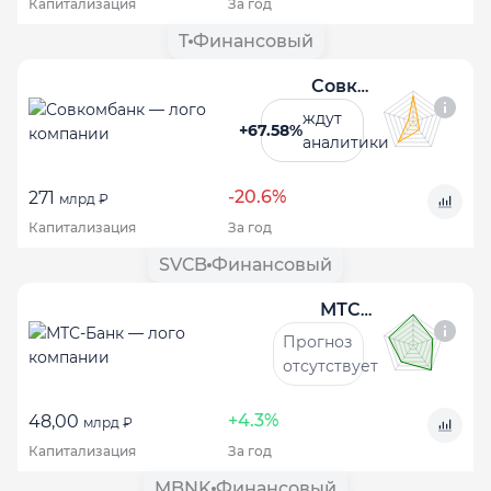
Капитализация
За год
T
Финансовый
Совкомбанк
ждут
+67.58%
аналитики
-20.6%
271
млрд ₽
Капитализация
За год
SVCB
Финансовый
МТС-Банк
Прогноз
отсутствует
+4.3%
48,00
млрд ₽
Капитализация
За год
MBNK
Финансовый