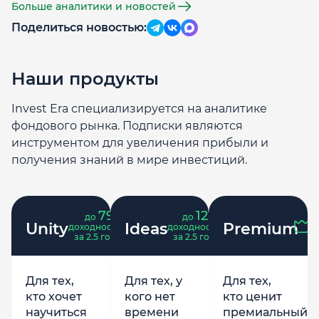
Больше аналитики и новостей
Поделиться новостью:
Наши продукты
Invest Era специализируется на аналитике
фондового рынка. Подписки являются
инструментом для увеличения прибыли и
получения знаний в мире инвестиций.
79
121
до
%
до
%
Unity
Ideas
Premium
доходность
доходность
за 2.5 года
за 2.5 года
Для тех,
Для тех, у
Для тех,
кто хочет
кого нет
кто ценит
научиться
времени
премиальный