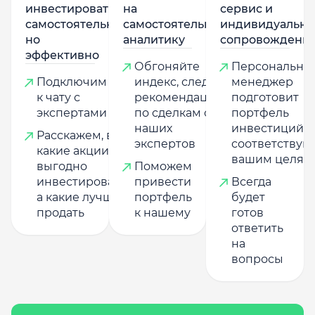
инвестировать
на
сервис и
самостоятельно,
самостоятельную
индивидуально
но
аналитику
сопровождени
эффективно
Обгоняйте
Персональны
Подключим
индекс, следуя
менеджер
к чату с
рекомендациям
подготовит
экспертами
по сделкам от
портфель
наших
инвестиций,
Расскажем, в
экспертов
соответству
какие акции
вашим целям
выгодно
Поможем
инвестировать,
привести
Всегда
а какие лучше
портфель
будет
продать
к нашему
готов
ответить
на
вопросы