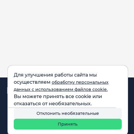
Для улучшения работы сайта мы
осуществляем
обработку персональных
Аналитика и
данных с использованием файлов cookie.
новости
Вы можете принять все cookie или
Карта рынка
отказаться от необязательных.
Компании
Обращаем внимание:
F.A.Q.
Отклонить необязательные
все материалы,
Обучение
представленные на
Вебинары
Принять
сайте, не являются
О нас
инвестиционной