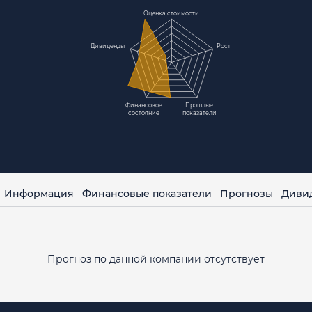
Оценка стоимости
Дивиденды
Рост
Финансовое
Прошлые
состояние
показатели
Информация
Финансовые показатели
Прогнозы
Диви
Прогноз по данной компании отсутствует