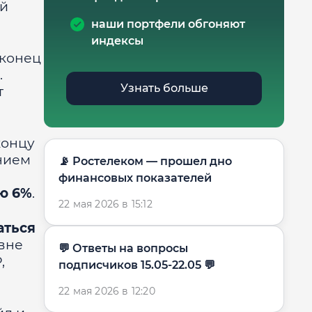
ый
наши портфели обгоняют
индексы
 конец
.
Узнать больше
т
 концу
ением
📡 Ростелеком — прошел дно
финансовых показателей
ью 6%
.
22 мая 2026 в 15:12
аться
овне
​​💬 Ответы на вопросы
,
подписчиков 15.05-22.05 💬
22 мая 2026 в 12:20