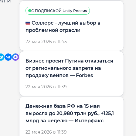
йл и
С ПОДПИСКОЙ Unity Россия
🇷🇺 Соллерс – лучший выбор в
проблемной отрасли
22 мая 2026 в 11:45
Бизнес просит Путина отказаться
от регионального запрета на
продажу вейпов — Forbes
22 мая 2026 в 11:39
Денежная база РФ на 15 мая
выросла до 20,980 трлн руб., +125,1
млрд за неделю — Интерфакс
22 мая 2026 в 11:39