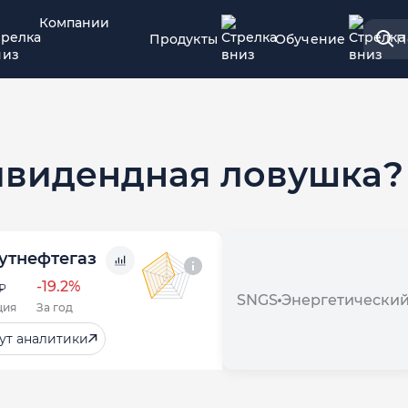
Компании
Продукты
Обучение
П
дивидендная ловушка?
утнефтегаз
-19.2%
₽
SNGS
Энергетически
ция
За год
ут аналитики