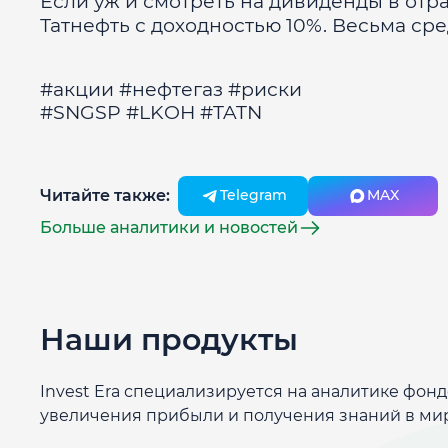
Если уж и смотреть на дивиденды в отра
Татнефть с доходностью 10%. Весьма ср
#акции #нефтегаз #риски
#SNGSP #LKOH #TATN
Читайте также:
Telegram
MAX
Больше аналитики и новостей
Наши продукты
Invest Era специализируется на аналитике фон
увеличения прибыли и получения знаний в ми