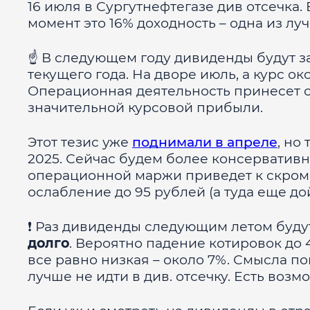
16 июля в Сургутнефтегазе див отсечка.
момент это 16% доходность – одна из лу
☝
️ В следующем году дивиденды будут з
текущего года. На дворе июль, а курс око
Операционная деятельность принесет сл
значительной курсовой прибыли.
Этот тезис уже
поднимали в апреле
, но
2025. Сейчас будем более консервативн
операционной маржи приведет к скромн
ослабление до 95 рублей (а туда еще д
❗
️ Раз дивиденды следующим летом буду
долго
. Вероятно падение котировок до 
все равно низкая – около 7%. Смысла по
лучше не идти в див. отсечку. Есть воз