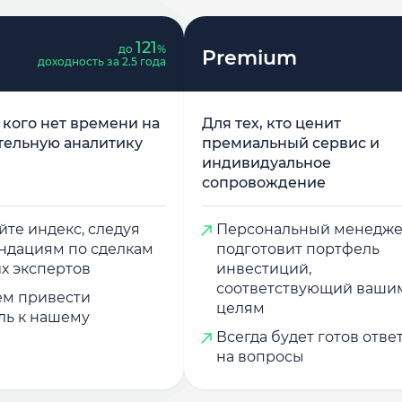
121
до
%
Premium
доходность за 2.5 года
у кого нет времени на
Для тех, кто ценит
тельную аналитику
премиальный сервис и
индивидуальное
сопровождение
те индекс, следуя
Персональный менедж
ндациям по сделкам
подготовит портфель
х экспертов
инвестиций,
соответствующий ваши
м привести
целям
ль к нашему
Всегда будет готов отве
на вопросы