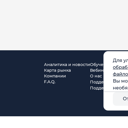
Для у
Аналитика и новости
Обучение
обраб
Карта рынка
Вебинары
файло
Компании
О нас
Вы мо
F.A.Q.
Поддержка в Tel
необя
Поддержка в MA
О