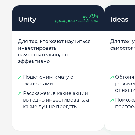
79
до
%
Unity
Ideas
доходность за 2.5 года
Для тех, кто хочет научиться
Для тех, 
инвестировать
самостоя
самостоятельно, но
эффективно
Подключим к чату с
Обгоняй
экспертами
рекоме
от наши
Расскажем, в какие акции
выгодно инвестировать, а
Поможе
какие лучше продать
портфе