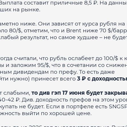
 Выплата составит приличные 8,5 ₽. На данн
чших на рынке.
аметно ниже. Они зависят от курса рубля на
ло 80/$, отметим, что и Brent ниже 70 $/барр
абый результат, но самое худшее – не буде
 тогда считали, что рубль ослабеет до 100/$ к
ы и заложим 95/$, что в сочетании со сниж
ым дивидендам по префу. То есть даже
ойти нужно) принесет всего
3 ₽ с доходност
т слабыми,
то див гэп 17 июня будет закрыв
40-42 ₽. Див. доходность префов на этом ур
купать не будет. Если в портфеле есть SNGSP
можность выйти по хорошей цене.