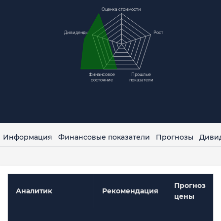
Оценка стоимости
Дивиденды
Рост
Финансовое
Прошлые
состояние
показатели
Информация
Финансовые показатели
Прогнозы
Диви
Прогноз
Аналитик
Рекомендация
цены