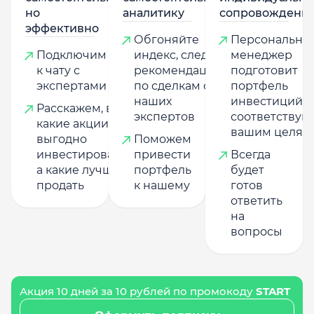
но
аналитику
сопровождени
эффективно
Обгоняйте
Персональны
Подключим
индекс, следуя
менеджер
к чату с
рекомендациям
подготовит
экспертами
по сделкам от
портфель
наших
инвестиций,
Расскажем, в
экспертов
соответству
какие акции
вашим целям
выгодно
Поможем
инвестировать,
привести
Всегда
а какие лучше
портфель
будет
продать
к нашему
готов
ответить
на
вопросы
Акция 10 дней за 10 рублей по промокоду
START