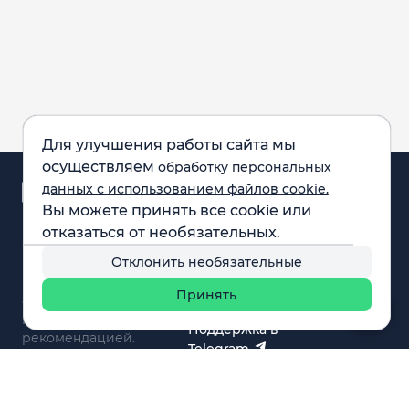
Для улучшения работы сайта мы
осуществляем
обработку персональных
Аналитика и
данных с использованием файлов cookie.
новости
Вы можете принять все cookie или
Карта рынка
отказаться от необязательных.
Компании
Обращаем внимание:
F.A.Q.
Отклонить необязательные
все материалы,
Обучение
представленные на
Вебинары
Принять
сайте, не являются
О нас
инвестиционной
Поддержка в
рекомендацией.
Telegram
Поддержка в MAX