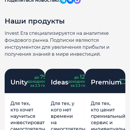
Поделиться новостью:
Наши продукты
Invest Era специализируется на аналитике
фондового рынка. Подписки являются
инструментом для увеличения прибыли и
получения знаний в мире инвестиций.
79
121
до
%
до
%
Unity
Ideas
Premium
доходность
доходность
за 2.5 года
за 2.5 года
Для тех,
Для тех, у
Для тех,
кто хочет
кого нет
кто ценит
научиться
времени
премиальный
инвестировать
на
сервис и
самостоятельно,
самостоятельную
индивидуально