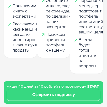
Обгоняйте
Персональны
Подключим
индекс, следуя
менеджер
к чату с
рекомендациям
подготовит
экспертами
по сделкам от
портфель
наших
инвестиций,
Расскажем, в
экспертов
соответству
какие акции
вашим целям
выгодно
Поможем
инвестировать,
привести
Всегда
а какие лучше
портфель
будет
продать
к нашему
готов
ответить
на
вопросы
Акция 10 дней за 10 рублей по промокоду
START
Оформить подписку