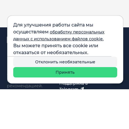
Для улучшения работы сайта мы
осуществляем
обработку персональных
Аналитика и
данных с использованием файлов cookie.
новости
Вы можете принять все cookie или
Карта рынка
отказаться от необязательных.
Компании
Обращаем внимание:
F.A.Q.
Отклонить необязательные
все материалы,
Обучение
представленные на
Вебинары
Принять
сайте, не являются
О нас
инвестиционной
Поддержка в
рекомендацией.
Telegram
Поддержка в MAX
© 2021 - 2026 «ИП Артём Николаев»