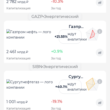
-10.3%
2 782
млрд ₽
Капитализация
За год
GAZP
Энергетический
Газпром нефть
ждут
+21.55%
аналитики
+0.9%
2 461
млрд ₽
Капитализация
За год
SIBN
Энергетический
Сургутнефтегаз
ждут
+40.1%
аналитики
-19.1%
1 001
млрд ₽
Капитализация
За год