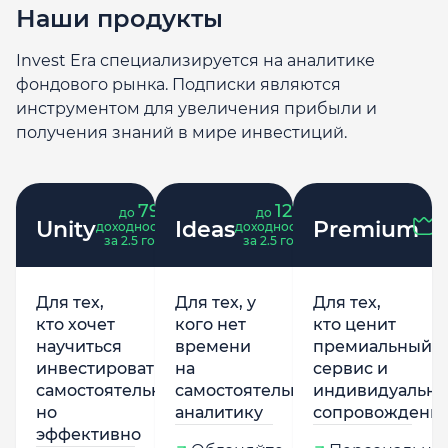
Наши продукты
Invest Era специализируется на аналитике
фондового рынка. Подписки являются
инструментом для увеличения прибыли и
получения знаний в мире инвестиций.
79
121
до
%
до
%
Unity
Ideas
Premium
доходность
доходность
за 2.5 года
за 2.5 года
Для тех,
Для тех, у
Для тех,
кто хочет
кого нет
кто ценит
научиться
времени
премиальный
инвестировать
на
сервис и
самостоятельно,
самостоятельную
индивидуально
но
аналитику
сопровождени
эффективно