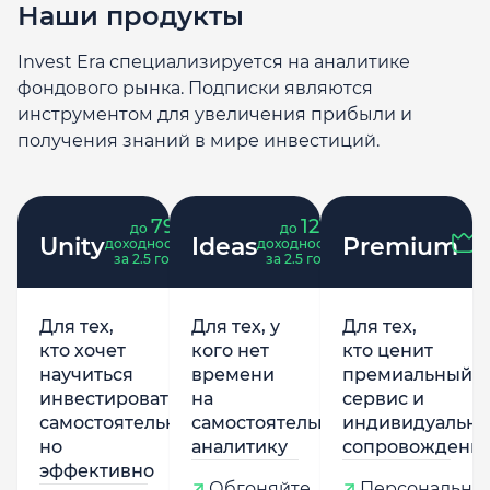
Наши продукты
Invest Era специализируется на аналитике
фондового рынка. Подписки являются
инструментом для увеличения прибыли и
получения знаний в мире инвестиций.
79
121
до
%
до
%
Unity
Ideas
Premium
доходность
доходность
за 2.5 года
за 2.5 года
Для тех,
Для тех, у
Для тех,
кто хочет
кого нет
кто ценит
научиться
времени
премиальный
инвестировать
на
сервис и
самостоятельно,
самостоятельную
индивидуально
но
аналитику
сопровождени
эффективно
Обгоняйте
Персональны