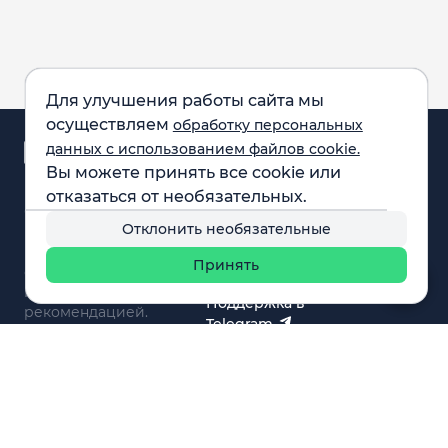
Для улучшения работы сайта мы
осуществляем
обработку персональных
Аналитика и
данных с использованием файлов cookie.
новости
Вы можете принять все cookie или
Карта рынка
отказаться от необязательных.
Компании
Обращаем внимание:
F.A.Q.
Отклонить необязательные
все материалы,
Обучение
представленные на
Вебинары
Принять
сайте, не являются
О нас
инвестиционной
Поддержка в
рекомендацией.
Telegram
Поддержка в MAX