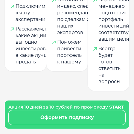
Подключим
индекс, следуя
менеджер
к чату с
рекомендациям
подготовит
экспертами
по сделкам от
портфель
наших
инвестиций,
Расскажем, в
экспертов
соответству
какие акции
вашим целям
выгодно
Поможем
инвестировать,
привести
Всегда
а какие лучше
портфель
будет
продать
к нашему
готов
ответить
на
вопросы
Акция 10 дней за 10 рублей по промокоду
START
Оформить подписку