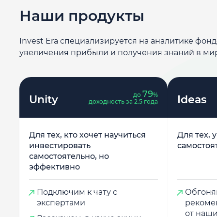
Наши продукты
Invest Era специализируется на аналитике фон
увеличения прибыли и получения знаний в ми
79
до
%
Unity
Ideas
доходность за 2.5 года
Для тех, кто хочет научиться
Для тех, 
инвестировать
самостоя
самостоятельно, но
эффективно
Подключим к чату с
Обгоняй
экспертами
рекоме
от наши