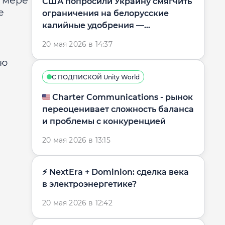
й мере
США попросили Украину смягчить
е
ограничения на белорусские
калийные удобрения —
Коммерсантъ
20 мая 2026 в 14:37
ую
С ПОДПИСКОЙ Unity World
🇺🇸 Charter Communications - рынок
переоценивает сложность баланса
и проблемы с конкуренцией
20 мая 2026 в 13:15
⚡️ NextEra + Dominion: сделка века
в электроэнергетике?
20 мая 2026 в 12:42