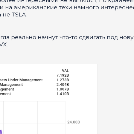
более интересными не выглядят, по крайне
вки на американские техи намного интересне
 не TSLA.
огда реально начнут что-то сдвигать под нов
VX.