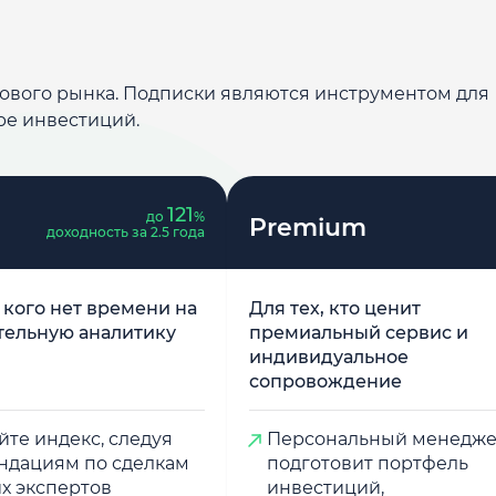
дового рынка. Подписки являются инструментом для
ре инвестиций.
121
до
%
Premium
доходность за 2.5 года
у кого нет времени на
Для тех, кто ценит
тельную аналитику
премиальный сервис и
индивидуальное
сопровождение
те индекс, следуя
Персональный менедж
ндациям по сделкам
подготовит портфель
х экспертов
инвестиций,