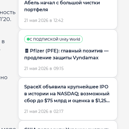
Абель начал с большой чистки
портфеля
чность
’20.
21 мая 2026 в 12:42
С ПОДПИСКОЙ Unity World
 в
.
🧾 Pfizer (PFE): главный позитив —
продление защиты Vyndamax
21 мая 2026 в 09:15
 но
SpaceX объявила крупнейшее IPO
в истории на NASDAQ; возможный
сбор до $75 млрд и оценка в $1,25...
21 мая 2026 в 02:17