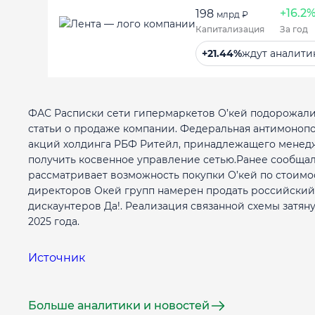
+16.2
198
млрд ₽
Капитализация
За год
+21.44%
ждут аналити
ФАС Расписки сети гипермаркетов О’кей подорожали 
статьи о продаже компании. Федеральная антимоноп
акций холдинга РБФ Ритейл, принадлежащего менедж
получить косвенное управление сетью.Ранее сообщало
рассматривает возможность покупки О’кей по стоимо
директоров Окей групп намерен продать российский б
дискаунтеров Да!. Реализация связанной схемы затян
2025 года.
Источник
Больше аналитики и новостей