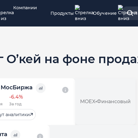
Компании
Продукты
Обучение
П
 О’кей на фоне прод
МосБиржа
-6.4%
MOEX
Финансовый
я
За год
ут аналитики
нта