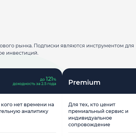
дового рынка. Подписки являются инструментом для
ре инвестиций.
121
до
%
Premium
доходность за 2.5 года
у кого нет времени на
Для тех, кто ценит
тельную аналитику
премиальный сервис и
индивидуальное
сопровождение