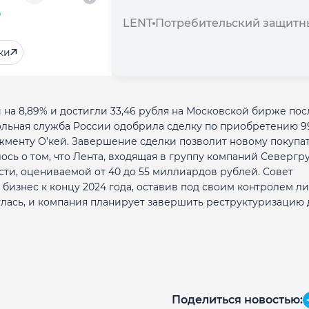
%
LENT
Потребительский защитн
ки
на 8,89% и достигли 33,46 рубля на Московской бирже пос
ольная служба России одобрила сделку по приобретению 
менту О’кей. Завершение сделки позволит новому покупа
сь о том, что Лента, входящая в группу компаний Севергру
сти, оцениваемой от 40 до 55 миллиардов рублей. Совет
изнес к концу 2024 года, оставив под своим контролем ли
улась, и компания планирует завершить реструктуризацию 
Поделиться новостью: