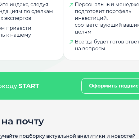
те индекс, следуя
Персональный менедж
ндациям по сделкам
подготовит портфель
х экспертов
инвестиций,
соответствующий ваши
м привести
целям
ль к нашему
Всегда будет готов отве
на вопросы
мокоду
START
Оформить подпис
на почту
учайте подборку актуальной аналитики и новостей