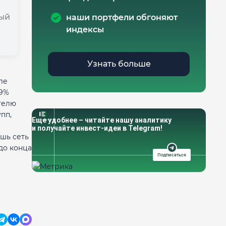
ый
наши портфели обгоняют
индексы
Узнать больше
ле
99%
телю
пп,
Еще удобнее – читайте нашу аналитику
и получайте инвест-идеи в Telegram!
шь сеть
до конца
Подписаться