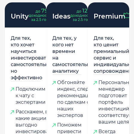
79
121
до
%
до
%
Unity
Ideas
Premium
доходность
доходность
за 2.5 года
за 2.5 года
Для тех,
Для тех, у
Для тех,
кто хочет
кого нет
кто ценит
научиться
времени
премиальный
инвестировать
на
сервис и
самостоятельно,
самостоятельную
индивидуально
но
аналитику
сопровождени
эффективно
Обгоняйте
Персональны
Подключим
индекс, следуя
менеджер
к чату с
рекомендациям
подготовит
экспертами
по сделкам от
портфель
наших
инвестиций,
Расскажем, в
экспертов
соответству
какие акции
вашим целям
выгодно
Поможем
инвестировать,
привести
Всегда