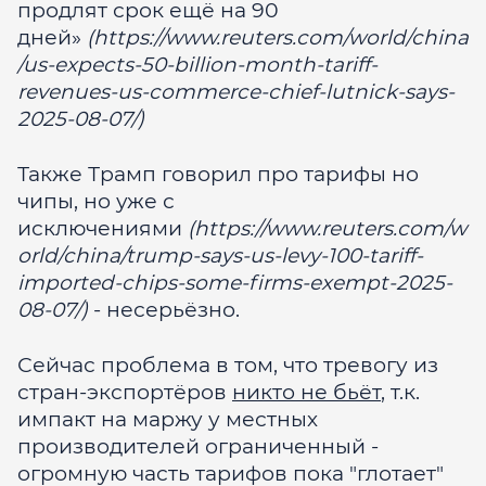
продлят срок ещё на 90
дней»
(https://www.reuters.com/world/china
/us-expects-50-billion-month-tariff-
revenues-us-commerce-chief-lutnick-says-
2025-08-07/)
Также Трамп говорил про тарифы но
чипы, но уже с
исключениями
(https://www.reuters.com/w
orld/china/trump-says-us-levy-100-tariff-
imported-chips-some-firms-exempt-2025-
08-07/)
- несерьёзно.
Сейчас проблема в том, что тревогу из
стран-экспортёров
никто не бьёт
, т.к.
импакт на маржу у местных
производителей ограниченный -
огромную часть тарифов пока "глотает"