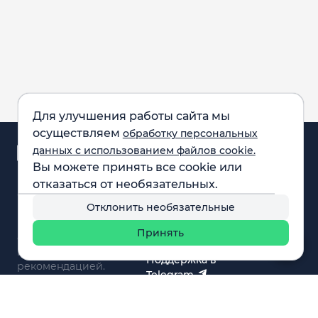
Для улучшения работы сайта мы
осуществляем
обработку персональных
Аналитика и
данных с использованием файлов cookie.
новости
Вы можете принять все cookie или
Карта рынка
отказаться от необязательных.
Компании
Обращаем внимание:
F.A.Q.
Отклонить необязательные
все материалы,
Обучение
представленные на
Вебинары
Принять
сайте, не являются
О нас
инвестиционной
Поддержка в
рекомендацией.
Telegram
Поддержка в MAX