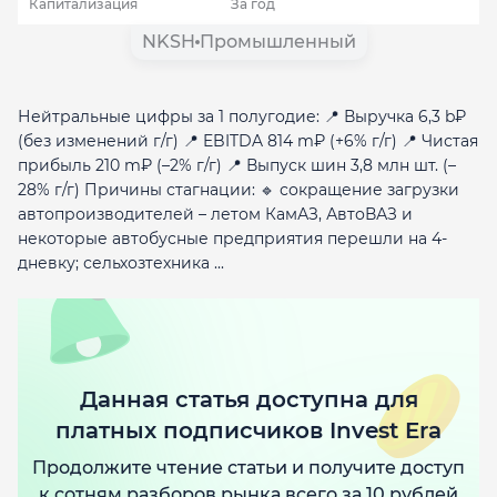
Капитализация
За год
NKSH
Промышленный
Нейтральные цифры за 1 полугодие: 📍 Выручка 6,3 b₽
(без изменений г/г) 📍 EBITDA 814 m₽ (+6% г/г) 📍 Чистая
прибыль 210 m₽ (–2% г/г) 📍 Выпуск шин 3,8 млн шт. (–
28% г/г) Причины стагнации: 🔹 сокращение загрузки
автопроизводителей – летом КамАЗ, АвтоВАЗ и
некоторые автобусные предприятия перешли на 4-
дневку; сельхозтехника ...
Данная статья доступна для
платных подписчиков Invest Era
Продолжите чтение статьи и получите доступ
к сотням разборов рынка всего за 10 рублей