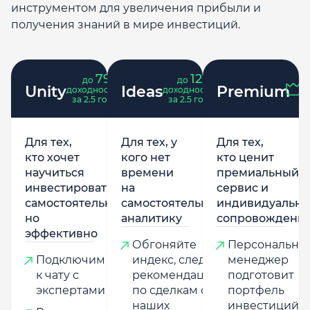
инструментом для увеличения прибыли и
получения знаний в мире инвестиций.
79
121
до
%
до
%
Unity
Ideas
Premium
доходность
доходность
за 2.5 года
за 2.5 года
Для тех,
Для тех, у
Для тех,
кто хочет
кого нет
кто ценит
научиться
времени
премиальный
инвестировать
на
сервис и
самостоятельно,
самостоятельную
индивидуально
но
аналитику
сопровождени
эффективно
Обгоняйте
Персональны
Подключим
индекс, следуя
менеджер
к чату с
рекомендациям
подготовит
экспертами
по сделкам от
портфель
наших
инвестиций,