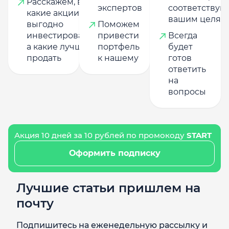
Расскажем, в
экспертов
соответству
какие акции
вашим целям
выгодно
Поможем
инвестировать,
привести
Всегда
а какие лучше
портфель
будет
продать
к нашему
готов
ответить
на
вопросы
Акция 10 дней за 10 рублей по промокоду
START
Оформить подписку
Лучшие статьи пришлем на
почту
Подпишитесь на еженедельную рассылку и