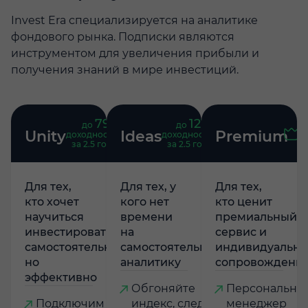
Invest Era специализируется на аналитике
фондового рынка. Подписки являются
инструментом для увеличения прибыли и
получения знаний в мире инвестиций.
79
121
до
%
до
%
Unity
Ideas
Premium
доходность
доходность
за 2.5 года
за 2.5 года
Для тех,
Для тех, у
Для тех,
кто хочет
кого нет
кто ценит
научиться
времени
премиальный
инвестировать
на
сервис и
самостоятельно,
самостоятельную
индивидуально
но
аналитику
сопровождени
эффективно
Обгоняйте
Персональны
Подключим
индекс, следуя
менеджер