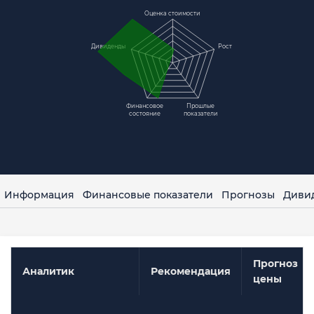
Оценка стоимости
Дивиденды
Рост
Финансовое
Прошлые
состояние
показатели
Информация
Финансовые показатели
Прогнозы
Диви
Прогноз
Аналитик
Рекомендация
цены