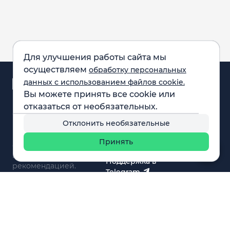
Для улучшения работы сайта мы
осуществляем
обработку персональных
Аналитика и
данных с использованием файлов cookie.
новости
Вы можете принять все cookie или
Карта рынка
отказаться от необязательных.
Компании
Обращаем внимание:
F.A.Q.
Отклонить необязательные
все материалы,
Обучение
представленные на
Вебинары
Принять
сайте, не являются
О нас
инвестиционной
Поддержка в
рекомендацией.
Telegram
Поддержка в MAX