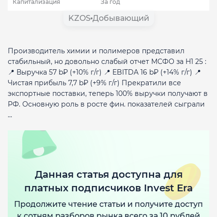
Капитализация
За год
KZOS
Добывающий
Производитель химии и полимеров представил
стабильный, но довольно слабый отчет МСФО за H1 25 :
📍 Выручка 57 b₽ (+10% г/г) 📍 EBITDA 16 b₽ (+14% г/г) 📍
Чистая прибыль 7,7 b₽ (+9% г/г) Прекратили все
экспортные поставки, теперь 100% выручки получают в
РФ. Основную роль в росте фин. показателей сыграли
...
Данная статья доступна для
платных подписчиков Invest Era
Продолжите чтение статьи и получите доступ
к сотням разборов рынка всего за 10 рублей