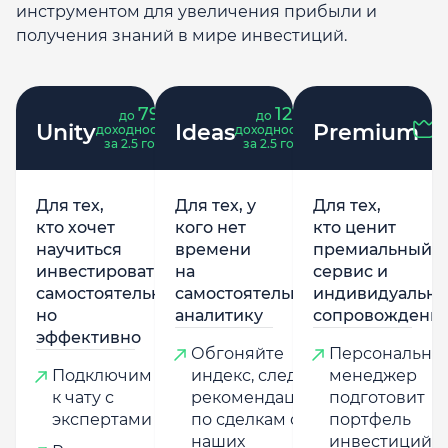
инструментом для увеличения прибыли и
получения знаний в мире инвестиций.
79
121
до
%
до
%
Unity
Ideas
Premium
доходность
доходность
за 2.5 года
за 2.5 года
Для тех,
Для тех, у
Для тех,
кто хочет
кого нет
кто ценит
научиться
времени
премиальный
инвестировать
на
сервис и
самостоятельно,
самостоятельную
индивидуально
но
аналитику
сопровождени
эффективно
Обгоняйте
Персональны
Подключим
индекс, следуя
менеджер
к чату с
рекомендациям
подготовит
экспертами
по сделкам от
портфель
наших
инвестиций,