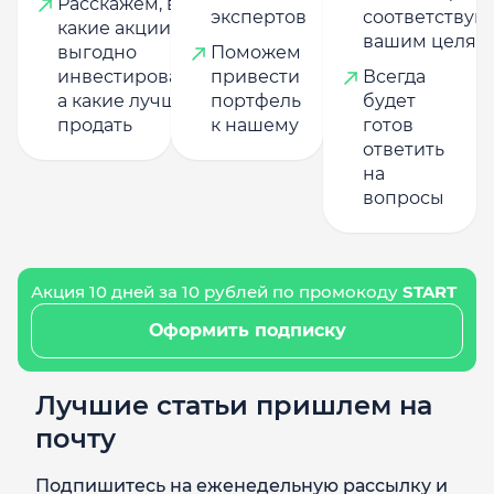
Расскажем, в
экспертов
соответству
какие акции
вашим целям
выгодно
Поможем
инвестировать,
привести
Всегда
а какие лучше
портфель
будет
продать
к нашему
готов
ответить
на
вопросы
Акция 10 дней за 10 рублей по промокоду
START
Оформить подписку
Лучшие статьи пришлем на
почту
Подпишитесь на еженедельную рассылку и