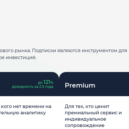
дового рынка. Подписки являются инструментом для
ре инвестиций.
121
до
%
Premium
доходность за 2.5 года
у кого нет времени на
Для тех, кто ценит
тельную аналитику
премиальный сервис и
индивидуальное
сопровождение