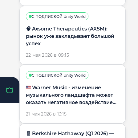
С ПОДПИСКОЙ Unity World
🧠 Axsome Therapeutics (AXSM):
рынок уже закладывает большой
успех
22 мая 2026 в 09:15
С ПОДПИСКОЙ Unity World
🇺🇸 Warner Music - изменение
музыкального ландшафта может
оказать негативное воздействие
на бизнес-модель
21 мая 2026 в 13:15
🧾 Berkshire Hathaway (Q1 2026) —