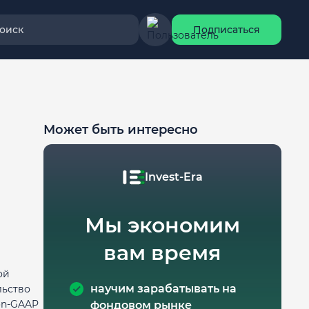
оиск
Подписаться
Может быть интересно
Invest-Era
Мы экономим
вам время
ой
научим зарабатывать на
льство
non-GAAP
фондовом рынке