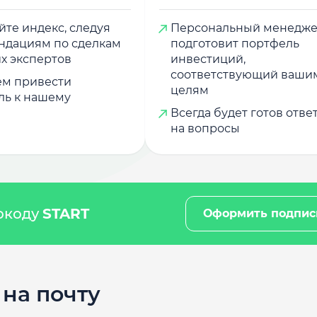
те индекс, следуя
Персональный менедж
ндациям по сделкам
подготовит портфель
х экспертов
инвестиций,
соответствующий ваши
м привести
целям
ль к нашему
Всегда будет готов отве
на вопросы
мокоду
START
Оформить подпис
на почту