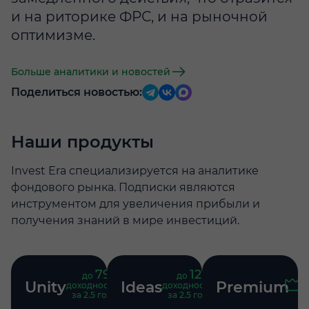
и на риторике ФРС, и на рыночной
оптимизме.
Больше аналитики и новостей
Поделиться новостью:
Наши продукты
Invest Era специализируется на аналитике
фондового рынка. Подписки являются
инструментом для увеличения прибыли и
получения знаний в мире инвестиций.
79
121
до
%
до
%
Unity
Ideas
Premium
доходность
доходность
за 2.5 года
за 2.5 года