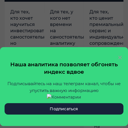
Для тех,
Для тех, у
Для тех,
кто хочет
кого нет
кто ценит
научиться
времени
премиальный
инвестировать
на
сервис и
самостоятельно,
самостоятельную
индивидуально
но
аналитику
сопровождени
эффективно
Обгоняйте
Персональны
Подключим
индекс, следуя
менеджер
Наша аналитика позволяет обгонять
к чату с
рекомендациям
подготовит
индекс вдвое
экспертами
по сделкам от
портфель
наших
инвестиций,
Расскажем, в
Подписывайтесь на наш телеграм канал, чтобы не
экспертов
соответству
какие акции
упустить важную информацию
вашим целям
выгодно
Поможем
инвестировать,
привести
Всегда
а какие лучше
портфель
будет
Подписаться
продать
к нашему
готов
ответить
на