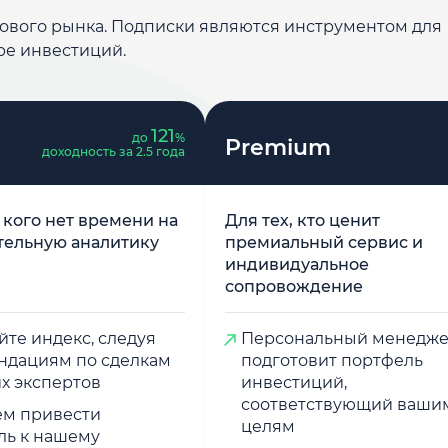
дового рынка. Подписки являются инструментом для
ре инвестиций.
121
до
%
Premium
доходность за 2.5 года
у кого нет времени на
Для тех, кто ценит
тельную аналитику
премиальный сервис и
индивидуальное
сопровождение
те индекс, следуя
Персональный менедж
ндациям по сделкам
подготовит портфель
х экспертов
инвестиций,
соответствующий ваши
м привести
целям
ль к нашему