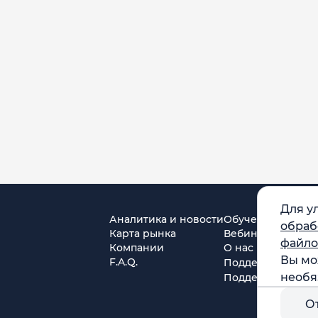
Для у
Аналитика и новости
Обучение
обраб
Карта рынка
Вебинары
файло
Компании
О нас
Вы мо
F.A.Q.
Поддержка в Tel
необя
Поддержка в MA
О