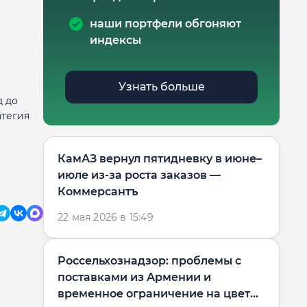
наши портфели обгоняют
индексы
Узнать больше
д до
атегия
КамАЗ вернул пятидневку в июне–
июле из-за роста заказов —
Коммерсантъ
22 мая 2026 в 15:49
Россельхознадзор: проблемы с
поставками из Армении и
временное ограничение на цветы