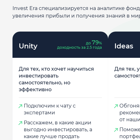
Invest Era специализируется на аналитике фон
увеличения прибыли и получения знаний в ми
79
до
%
Unity
Ideas
доходность за 2.5 года
Для тех, кто хочет научиться
Для тех, 
инвестировать
самостоя
самостоятельно, но
эффективно
Подключим к чату с
Обгоняй
экспертами
рекоме
от наши
Расскажем, в какие акции
выгодно инвестировать, а
Поможе
какие лучше продать
портфе