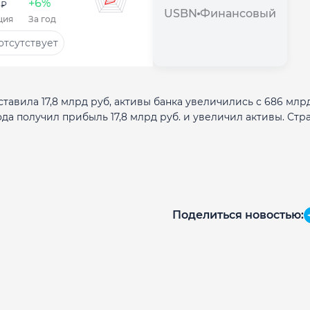
+6%
 ₽
USBN
Финансовый
ция
За год
отсутствует
ставила 17,8 млрд руб, активы банка увеличились с 686 млр
года получил прибыль 17,8 млрд руб. и увеличил активы. Стр
Поделиться новостью: