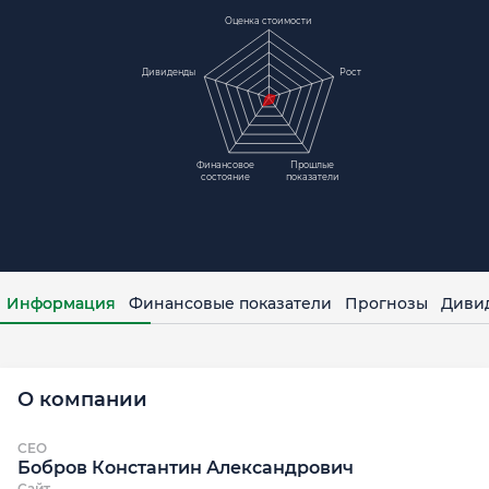
Оценка стоимости
Дивиденды
Рост
Финансовое
Прошлые
состояние
показатели
Информация
Финансовые показатели
Прогнозы
Диви
О компании
CEO
Бобров Константин Александрович
Сайт